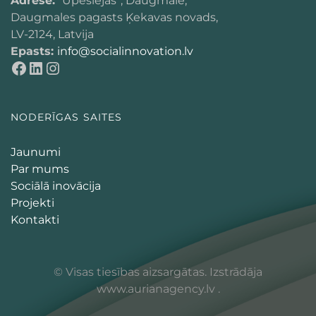
Adrese:
“Upeslejas”, Daugmale,
Daugmales pagasts Ķekavas novads,
LV-2124, Latvija
Epasts:
info@socialinnovation.lv
NODERĪGAS SAITES
Jaunumi
Par mums
Sociālā inovācija
Projekti
Kontakti
© Visas tiesības aizsargātas. Izstrādāja
www.aurianagency.lv
.