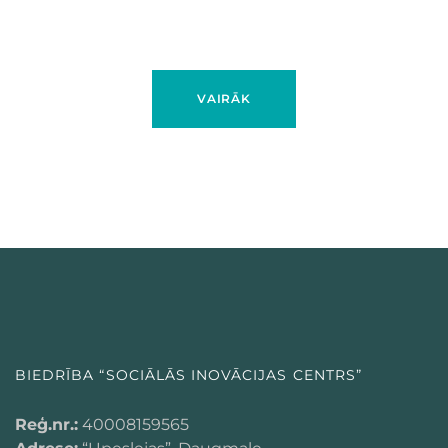
VAIRĀK
BIEDRĪBA “SOCIĀLĀS INOVĀCIJAS CENTRS”
Reģ.nr.:
40008159565