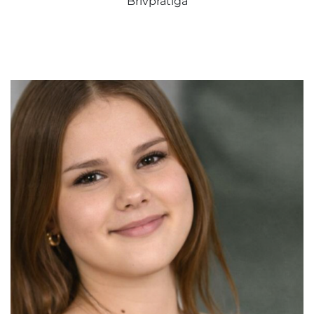
Brīvprātīgā