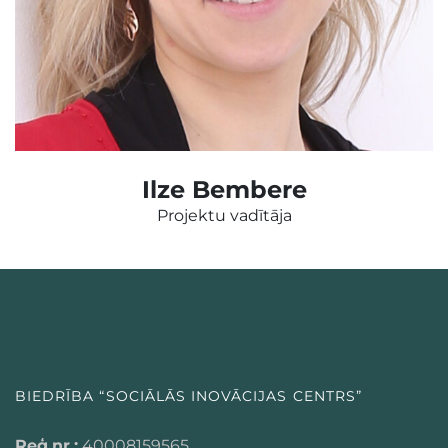
Ilze Bembere
Projektu vadītāja
BIEDRĪBA “SOCIĀLĀS INOVĀCIJAS CENTRS”
Reģ.nr.:
40008159565