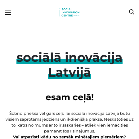
sociālā inovācija
Latvijā
esam ceļā!
Šobrīd priekšā vēl garš ceļš, lai sociālā inovācija Latvijā būtu
visiem saprotams jēdziens un ikdienišķa prakse. Neskatoties uz
to, katrs no mums ar to ir saskāries – atliek vien iemācīties
pamanīt šos risinājumus.
Vai atpazīsti kādu no zemāk minētajiem piemēriem?