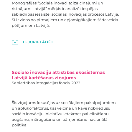
Monogrāfijas “Sociālā inovācija: izaicinājumi un
risinājumi Latvijā” mērķis ir analizēt iespējas
sabiedrības iesaistei sociālās inovācijas procesos Latvijā.
Šī ir viens no pirmajiem un apjomīgākajiem šāda veida
pētījumiem Latvijā.
LEJUPIELĀDĒT
Sociālo inovāciju attīstības ekosistēmas
Latvijā kartēšanas ziņojums
Sabiedrības integrācijas fonds, 2022
Šis ziņojums fokusējas uz sociālajiem pakalpojumiem
un aplūko faktorus, kas veicina un kavē nobriedušu
sociālo inovāciju iniciatīvu ietekmes palielināšanu –
augšanu, mērogošanu un pārņemšanu nacionālā
politikā.