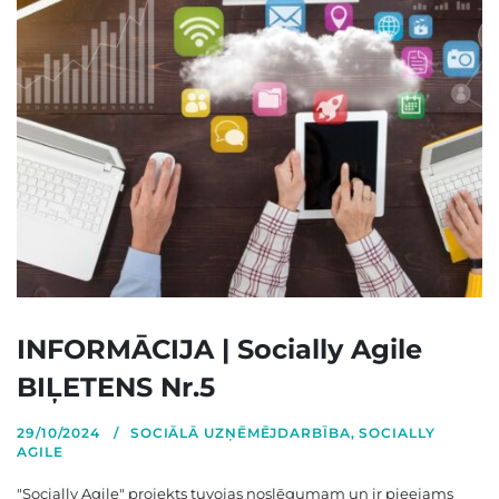
INFORMĀCIJA | Socially Agile
BIĻETENS Nr.5
29/10/2024
SOCIĀLĀ UZŅĒMĒJDARBĪBA
,
SOCIALLY
AGILE
"Socially Agile" projekts tuvojas noslēgumam un ir pieejams