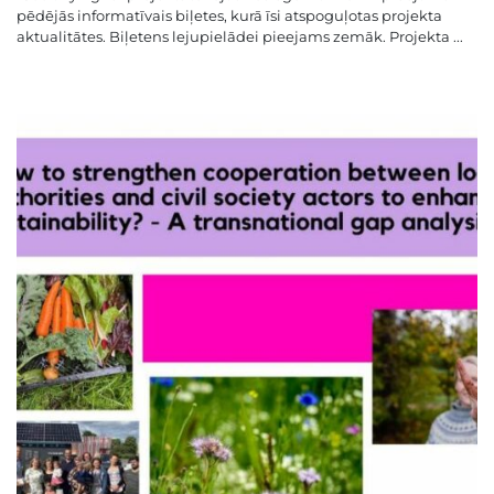
pēdējās informatīvais biļetes, kurā īsi atspoguļotas projekta
aktualitātes. Biļetens lejupielādei pieejams zemāk. Projekta ...