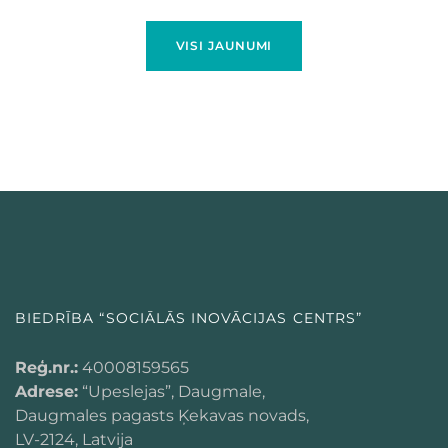
VISI JAUNUMI
BIEDRĪBA “SOCIĀLĀS INOVĀCIJAS CENTRS”
Reģ.nr.:
40008159565
Adrese:
“Upeslejas”, Daugmale,
Daugmales pagasts Ķekavas novads,
LV-2124, Latvija