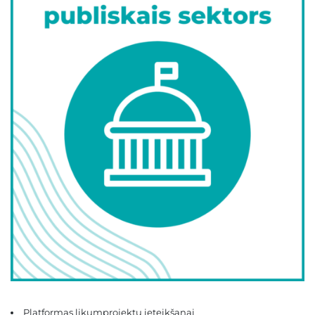
Platformas likumprojektu ieteikšanai