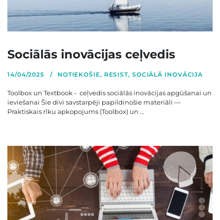
Sociālās inovācijas ceļvedis
14/04/2025
NOTIEKOŠIE
,
RESIST
,
SOCIĀLĀ INOVĀCIJA
Toolbox un Textbook - ceļvedis sociālās inovācijas apgūšanai un
ieviešanai Šie divi savstarpēji papildinošie materiāli —
Praktiskais rīku apkopojums (Toolbox) un ...