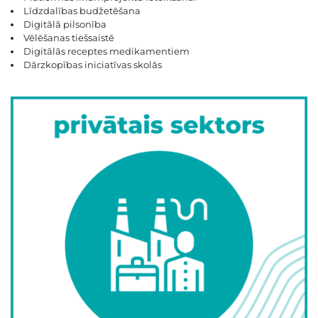
Līdzdalības budžetēšana
Digitālā pilsonība
Vēlēšanas tiešsaistē
Digitālās receptes medikamentiem
Dārzkopības iniciatīvas skolās