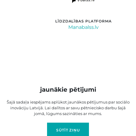
LĪDZDALĪBAS PLATFORMA
Manabalss.lv
jaunākie pētījumi
Šajā sadaļa iespējams aplūkot jaunākos pētījumus par sociālo
inovāciju Latvijā. Lai dalītos ar savu pētniecisko darbu šajā
jomā, lūgums sazināties ar mums.
SŪTĪT ZIŅU