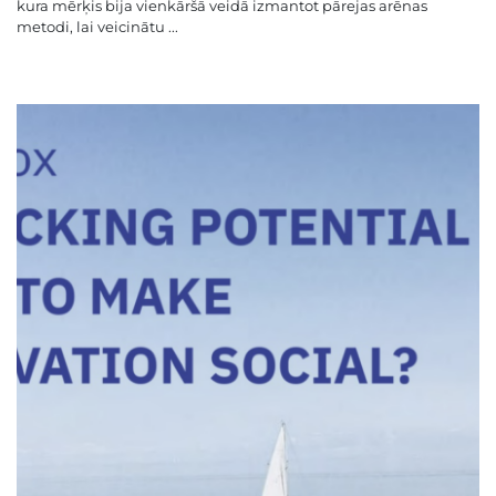
kura mērķis bija vienkāršā veidā izmantot pārejas arēnas
metodi, lai veicinātu ...