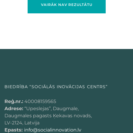
VAIRĀK NAV REZULTĀTU
BIEDRĪBA “SOCIĀLĀS INOVĀCIJAS CENTRS”
Reģ.nr.:
40008159565
Adrese:
“Upeslejas”, Daugmale,
Daugmales pagasts Ķekavas novads,
LV-2124, Latvija
Epasts:
info@socialinnovation.lv