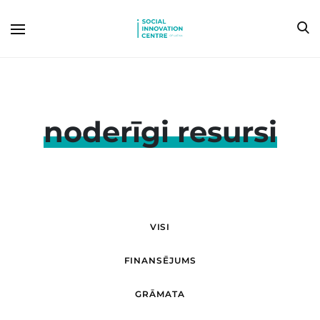
noderīgi resursi
VISI
FINANSĒJUMS
GRĀMATA