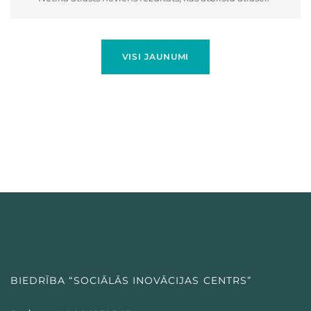
VISI JAUNUMI
BIEDRĪBA “SOCIĀLĀS INOVĀCIJAS CENTRS”