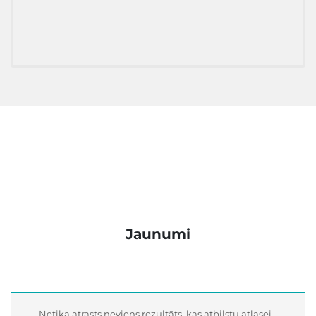
Jaunumi
Netika atrasts neviens rezultāts, kas atbilstu atlasei.