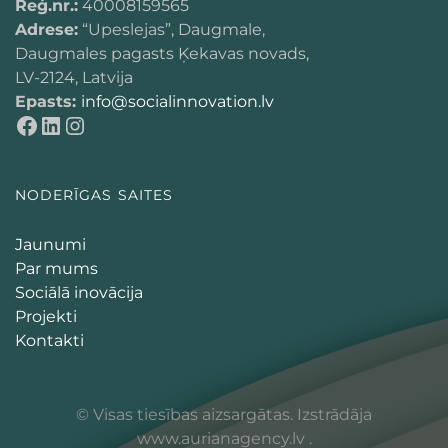
Reģ.nr.:
40008159565
Adrese:
“Upeslejas”, Daugmale,
Daugmales pagasts Ķekavas novads,
LV-2124, Latvija
Epasts:
info@socialinnovation.lv
NODERĪGAS SAITES
Jaunumi
Par mums
Sociālā inovācija
Projekti
Kontakti
© Visas tiesības aizsargātas. Izstrādāja
www.aurianagency.lv
.