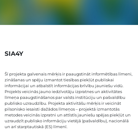
SIA4Y
Šī projekta galvenais mērķis ir paaugstināt informētības līmeni,
zināšanas un spēju izmantot tiesības piekļūt publiskai
informācijai un atbalstīt informācijas brīvību jauniešu vidū.
Projekts veicinās jauno iedzīvotāju izpratnes un aktivitātes
līmeņa paaugstināšanos par valsts institūciju un pašvaldību
publisko uzraudzību. Projekta aktivitāšu mērķis ir veicināt
pilsonisko iesaisti dažādos līmeņos – projektā izmantotās
metodes veicinās izpratni un attīstīs jauniešu spējas piekļūt un
uzraudzīt publisko informāciju vietējā (pašvaldību), nacionālā
un arī starptautiskā (ES) līmenī.