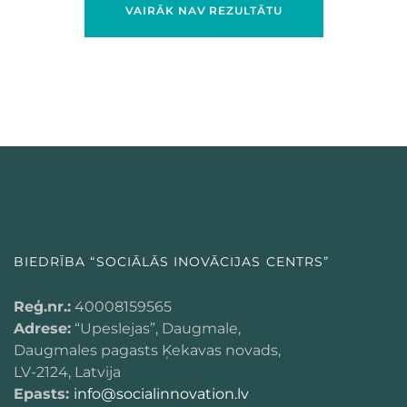
VAIRĀK NAV REZULTĀTU
BIEDRĪBA “SOCIĀLĀS INOVĀCIJAS CENTRS”
Reģ.nr.:
40008159565
Adrese:
“Upeslejas”, Daugmale,
Daugmales pagasts Ķekavas novads,
LV-2124, Latvija
Epasts:
info@socialinnovation.lv