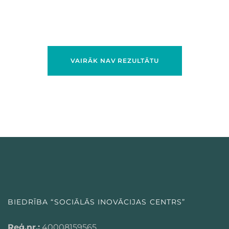
VAIRĀK NAV REZULTĀTU
BIEDRĪBA “SOCIĀLĀS INOVĀCIJAS CENTRS”
Reģ.nr.:
40008159565