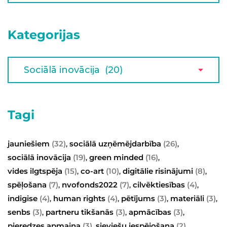
Kategorijas
Tagi
jauniešiem
(32)
sociālā uzņēmējdarbība
(26)
,
,
sociālā inovācija
(19)
green minded
(16)
,
,
vides ilgtspēja
(15)
co-art
(10)
digitālie risinājumi
(8)
,
,
,
spēļošana
(7)
nvofonds2022
(7)
cilvēktiesības
(4)
,
,
,
indigise
(4)
human rights
(4)
pētījums
(3)
materiāli
(3)
,
,
,
,
senbs
(3)
partneru tikšanās
(3)
apmācības
(3)
,
,
,
pieredzes apmaiņa
(3)
sieviešu iespējošana
(2)
,
,