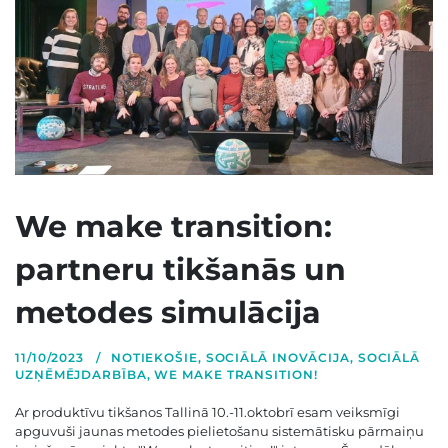
We make transition:
partneru tikšanās un
metodes simulācija
11/10/2023
NOTIEKOŠIE
,
SOCIĀLĀ INOVĀCIJA
,
SOCIĀLĀ
UZŅĒMĒJDARBĪBA
,
WE MAKE TRANSITION!
Ar produktīvu tikšanos Tallinā 10.-11.oktobrī esam veiksmīgi
apguvuši jaunas metodes pielietošanu sistemātisku pārmaiņu