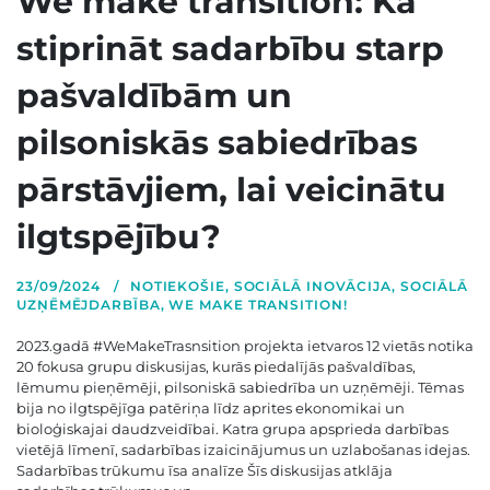
We make transition: Kā
stiprināt sadarbību starp
pašvaldībām un
pilsoniskās sabiedrības
pārstāvjiem, lai veicinātu
ilgtspējību?
23/09/2024
NOTIEKOŠIE
,
SOCIĀLĀ INOVĀCIJA
,
SOCIĀLĀ
UZŅĒMĒJDARBĪBA
,
WE MAKE TRANSITION!
2023.gadā #WeMakeTrasnsition projekta ietvaros 12 vietās notika
20 fokusa grupu diskusijas, kurās piedalījās pašvaldības,
lēmumu pieņēmēji, pilsoniskā sabiedrība un uzņēmēji. Tēmas
bija no ilgtspējīga patēriņa līdz aprites ekonomikai un
bioloģiskajai daudzveidībai. Katra grupa apsprieda darbības
vietējā līmenī, sadarbības izaicinājumus un uzlabošanas idejas.
Sadarbības trūkumu īsa analīze Šīs diskusijas atklāja