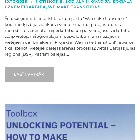
10/10/2025
NOTIEKOŠIE
,
SOCIĀLĀ INOVĀCIJA
,
SOCIĀLĀ
UZŅĒMĒJDARBĪBA
,
WE MAKE TRANSITION!
Šī rokasgrāmata ir balstīta uz projektu “We make transition!”,
kura mērķis bija vienkāršā veidā izmantot pārejas arēnas
metodi, lai veicinātu mijiedarbību un pārveidojošu sadarbību
starp vietējām/reģionālajām pašvaldībām un mazajiem
vietējiem dalībniekiem. Projekta “We make transition!” ietvaros
tika īstenoti vietējie pārejas arēnas procesi 12 vietās Baltijas jūras
reģionā (BSR). Katram pārejas ...
LASĪT VAIRĀK