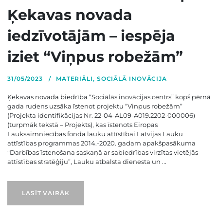
Ķekavas novada
iedzīvotājām – iespēja
iziet “Viņpus robežām”
31/05/2023
MATERIĀLI
,
SOCIĀLĀ INOVĀCIJA
Ķekavas novada biedrība “Sociālās inovācijas centrs” kopš pērnā
gada rudens uzsāka īstenot projektu “Viņpus robežām”
(Projekta identifikācijas Nr. 22-04-AL09-A019.2202-000006)
(turpmāk tekstā – Projekts), kas īstenots Eiropas
Lauksaimniecības fonda lauku attīstībai Latvijas Lauku
attīstības programmas 2014.-2020. gadam apakšpasākuma
“Darbības īstenošana saskaņā ar sabiedrības virzītas vietējās
attīstības stratēģiju”, Lauku atbalsta dienesta un ...
LASĪT VAIRĀK