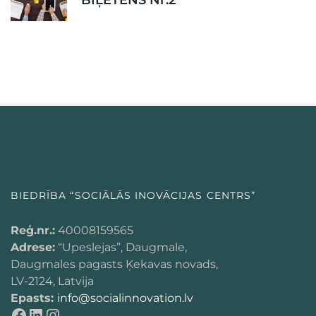
BIEDRĪBA “SOCIĀLĀS INOVĀCIJAS CENTRS”
Reģ.nr.:
40008159565
Adrese:
“Upeslejas”, Daugmale,
Daugmales pagasts Ķekavas novads,
LV-2124, Latvija
Epasts:
info@socialinnovation.lv