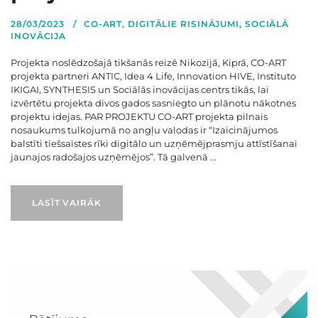
28/03/2023
CO-ART
,
DIGITĀLIE RISINĀJUMI
,
SOCIĀLĀ
INOVĀCIJA
Projekta noslēdzošajā tikšanās reizē Nikozijā, Kiprā, CO-ART
projekta partneri ANTIC, Idea 4 Life, Innovation HIVE, Instituto
IKIGAI, SYNTHESIS un Sociālās inovācijas centrs tikās, lai
izvērtētu projekta divos gados sasniegto un plānotu nākotnes
projektu idejas. PAR PROJEKTU CO-ART projekta pilnais
nosaukums tulkojumā no angļu valodas ir “Izaicinājumos
balstīti tiešsaistes rīki digitālo un uzņēmējprasmju attīstīšanai
jaunajos radošajos uzņēmējos”. Tā galvenā ...
LASĪT VAIRĀK