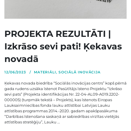
PROJEKTA REZULTĀTI |
Izkrāso sevi pati! Ķekavas
novadā
12/06/2023
MATERIĀLI
,
SOCIĀLĀ INOVĀCIJA
Ķekavas novada biedrība “Sociālās inovācijas centrs” kopš pērnā
gada rudens uzsāka īstenot Pasūtītājs īsteno Projektu “Izkrāso
sevi pats” (Projekta identifikācijas Nr. 22-04-AL09-A019.2202-
000005) (turpmāk tekstā – Projekts), kas īstenots Eiropas
Lauksaimniecības fonda lauku attīstībai Latvijas Lauku
attīstības programmas 2014.-2020. gadam apakšpasākuma
“Darbības īstenošana saskaņā ar sabiedrības virzītas vietējās
attīstības stratēģiju”, Lauku ...