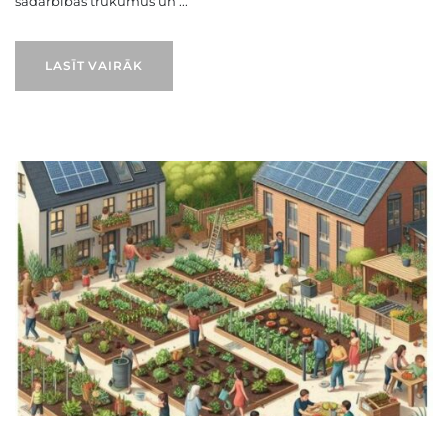
sadarbības trūkumus un ...
LASĪT VAIRĀK