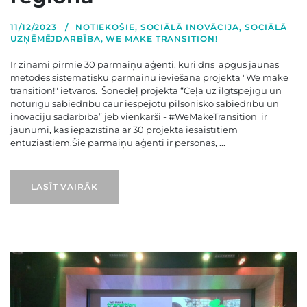
11/12/2023
NOTIEKOŠIE
,
SOCIĀLĀ INOVĀCIJA
,
SOCIĀLĀ
UZŅĒMĒJDARBĪBA
,
WE MAKE TRANSITION!
Ir zināmi pirmie 30 pārmaiņu aģenti, kuri drīs apgūs jaunas
metodes sistemātisku pārmaiņu ieviešanā projekta "We make
transition!" ietvaros. Šonedēļ projekta “Ceļā uz ilgtspējīgu un
noturīgu sabiedrību caur iespējotu pilsonisko sabiedrību un
inovāciju sadarbībā” jeb vienkārši - #WeMakeTransition ir
jaunumi, kas iepazīstina ar 30 projektā iesaistītiem
entuziastiem.Šie pārmaiņu aģenti ir personas, ...
LASĪT VAIRĀK