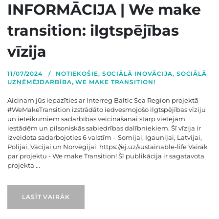
INFORMĀCIJA | We make
transition: ilgtspējības
vīzija
11/07/2024
NOTIEKOŠIE
,
SOCIĀLĀ INOVĀCIJA
,
SOCIĀLĀ
UZŅĒMĒJDARBĪBA
,
WE MAKE TRANSITION!
Aicinam jūs iepazīties ar Interreg Baltic Sea Region projektā
#WeMakeTransition izstrādāto iedvesmojošo ilgtspējības vīziju
un ieteikumiem sadarbības veicināšanai starp vietējām
iestādēm un pilsoniskās sabiedrības dalībniekiem. Šī vīzija ir
izveidota sadarbojoties 6 valstīm – Somijai, Igaunijai, Latvijai,
Polijai, Vācijai un Norvēgijai: https://ej.uz/sustainable-life Vairāk
par projektu - We make Transition! Šī publikācija ir sagatavota
projekta ...
LASĪT VAIRĀK