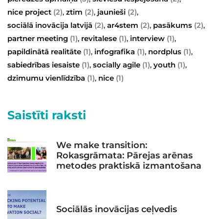
nice project
(2)
ztim
(2)
jaunieši
(2)
,
,
,
sociālā inovācija latvijā
(2)
ar4stem
(2)
pasākums
(2)
,
,
,
partner meeting
(1)
revitalese
(1)
interview
(1)
,
,
,
papildinātā realitāte
(1)
infografika
(1)
nordplus
(1)
,
,
,
sabiedrības iesaiste
(1)
socially agile
(1)
youth
(1)
,
,
,
dzimumu vienlīdzība
(1)
nice
(1)
,
Saistīti raksti
We make transition:
Rokasgrāmata: Pārejas arēnas
metodes praktiskā izmantošana
Sociālās inovācijas ceļvedis