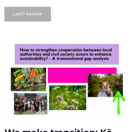
LASĪT VAIRĀK