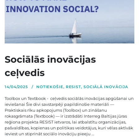
Sociālās inovācijas
ceļvedis
14/04/2025
NOTIEKOŠIE
,
RESIST
,
SOCIĀLĀ INOVĀCIJA
Toolbox un Textbook - ceļvedis sociālās inovācijas apgūšanai un
ieviešanai Šie divi savstarpēji papildinošie materiāli —
Praktiskais rīku apkopojums (Toolbox) un zināšanu
rokasgrāmata (Textbook) — ir izstrādāti Interreg Baltijas jūras
reģiona projekta RESIST ietvaros, lai atbalstītu organizācijas,
pašvaldības, kopienas un politikas veidotājus, kuri vēlas aktīvāk
ieviest un stiprināt sociālo inovāciju pieeju ...