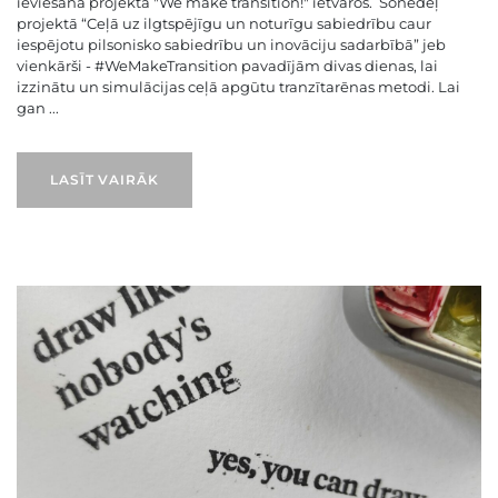
ieviešanā projekta "We make transition!" ietvaros. Šonedēļ
projektā “Ceļā uz ilgtspējīgu un noturīgu sabiedrību caur
iespējotu pilsonisko sabiedrību un inovāciju sadarbībā” jeb
vienkārši - #WeMakeTransition pavadījām divas dienas, lai
izzinātu un simulācijas ceļā apgūtu tranzītarēnas metodi. Lai
gan ...
LASĪT VAIRĀK