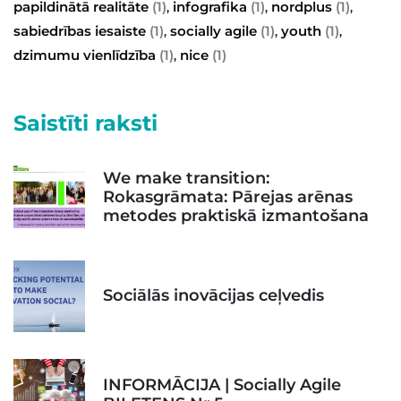
papildinātā realitāte
(1)
infografika
(1)
nordplus
(1)
,
,
,
sabiedrības iesaiste
(1)
socially agile
(1)
youth
(1)
,
,
,
dzimumu vienlīdzība
(1)
nice
(1)
,
Saistīti raksti
We make transition:
Rokasgrāmata: Pārejas arēnas
metodes praktiskā izmantošana
Sociālās inovācijas ceļvedis
INFORMĀCIJA | Socially Agile