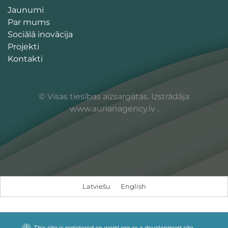
Jaunumi
Par mums
Sociālā inovācija
Projekti
Kontakti
© Visas tiesības aizsargātas. Izstrādāja
www.aurianagency.lv
.
Latviešu
English
This site is registered on
wpml.org
as a development site.