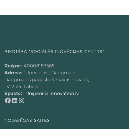
BIEDRĪBA “SOCIĀLĀS INOVĀCIJAS CENTRS”
Reģ.nr.:
40008159565
Adrese:
“Upeslejas”, Daugmale,
Daugmales pagasts Ķekavas novads,
LV-2124, Latvija
Epasts:
info@socialinnovation.lv
NODERĪGAS SAITES