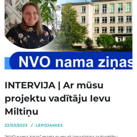
INTERVIJA | Ar mūsu
projektu vadītāju Ievu
Miltiņu
22/03/2023
LEPOJAMIES
“NVO nama ziņas” marta numurā iepazīstina ar biedrību