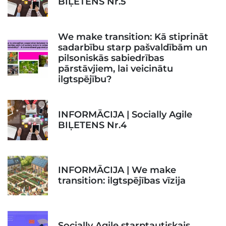
BIĻETENS Nr.5
We make transition: Kā stiprināt
sadarbību starp pašvaldībām un
pilsoniskās sabiedrības
pārstāvjiem, lai veicinātu
ilgtspējību?
INFORMĀCIJA | Socially Agile
BIĻETENS Nr.4
INFORMĀCIJA | We make
transition: ilgtspējības vīzija
Socially Agile starptautiskais