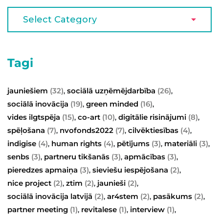
Tagi
jauniešiem
(32)
sociālā uzņēmējdarbība
(26)
,
,
sociālā inovācija
(19)
green minded
(16)
,
,
vides ilgtspēja
(15)
co-art
(10)
digitālie risinājumi
(8)
,
,
,
spēļošana
(7)
nvofonds2022
(7)
cilvēktiesības
(4)
,
,
,
indigise
(4)
human rights
(4)
pētījums
(3)
materiāli
(3)
,
,
,
,
senbs
(3)
partneru tikšanās
(3)
apmācības
(3)
,
,
,
pieredzes apmaiņa
(3)
sieviešu iespējošana
(2)
,
,
nice project
(2)
ztim
(2)
jaunieši
(2)
,
,
,
sociālā inovācija latvijā
(2)
ar4stem
(2)
pasākums
(2)
,
,
,
partner meeting
(1)
revitalese
(1)
interview
(1)
,
,
,