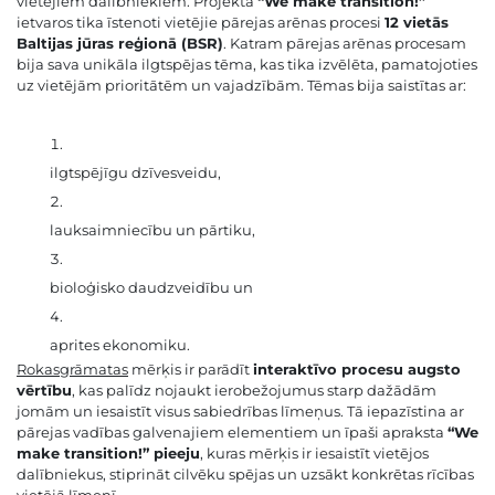
vietējiem dalībniekiem. Projekta
“We make transition!”
ietvaros tika īstenoti vietējie pārejas arēnas procesi
12 vietās
Baltijas jūras reģionā (BSR)
. Katram pārejas arēnas procesam
bija sava unikāla ilgtspējas tēma, kas tika izvēlēta, pamatojoties
uz vietējām prioritātēm un vajadzībām. Tēmas bija saistītas ar:
ilgtspējīgu dzīvesveidu,
lauksaimniecību un pārtiku,
bioloģisko daudzveidību un
aprites ekonomiku.
Rokasgrāmatas
mērķis ir parādīt
interaktīvo procesu augsto
vērtību
, kas palīdz nojaukt ierobežojumus starp dažādām
jomām un iesaistīt visus sabiedrības līmeņus. Tā iepazīstina ar
pārejas vadības galvenajiem elementiem un īpaši apraksta
“We
make transition!” pieeju
, kuras mērķis ir iesaistīt vietējos
dalībniekus, stiprināt cilvēku spējas un uzsākt konkrētas rīcības