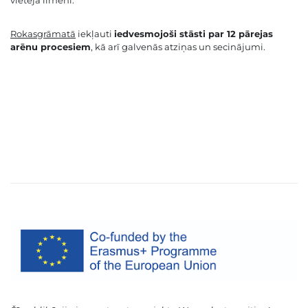
vietējā līmenī.
Rokasgrāmatā
iekļauti
iedvesmojoši stāsti par 12 pārejas
arēnu procesiem
, kā arī galvenās atziņas un secinājumi.