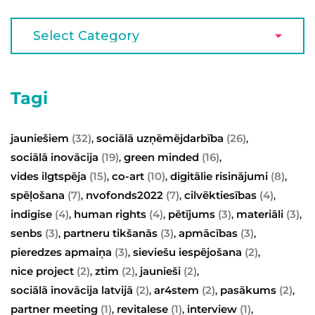
Tagi
jauniešiem
(32)
sociālā uzņēmējdarbība
(26)
,
,
sociālā inovācija
(19)
green minded
(16)
,
,
vides ilgtspēja
(15)
co-art
(10)
digitālie risinājumi
(8)
,
,
,
spēļošana
(7)
nvofonds2022
(7)
cilvēktiesības
(4)
,
,
,
indigise
(4)
human rights
(4)
pētījums
(3)
materiāli
(3)
,
,
,
,
senbs
(3)
partneru tikšanās
(3)
apmācības
(3)
,
,
,
pieredzes apmaiņa
(3)
sieviešu iespējošana
(2)
,
,
nice project
(2)
ztim
(2)
jaunieši
(2)
,
,
,
sociālā inovācija latvijā
(2)
ar4stem
(2)
pasākums
(2)
,
,
,
partner meeting
(1)
revitalese
(1)
interview
(1)
,
,
,