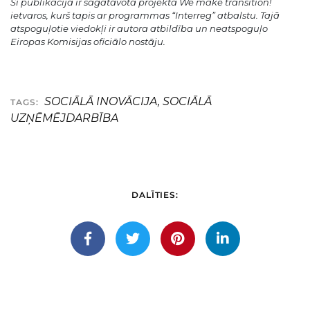
Šī publikācija ir sagatavota projekta We make transition!
ietvaros, kurš tapis ar programmas “Interreg” atbalstu. Tajā
atspoguļotie viedokļi ir autora atbildība un neatspoguļo
Eiropas Komisijas oficiālo nostāju.
SOCIĀLĀ INOVĀCIJA
,
SOCIĀLĀ
TAGS:
UZŅĒMĒJDARBĪBA
DALĪTIES: