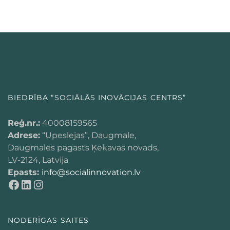
BIEDRĪBA “SOCIĀLĀS INOVĀCIJAS CENTRS”
Reģ.nr.:
40008159565
Adrese:
“Upeslejas”, Daugmale,
Daugmales pagasts Ķekavas novads,
LV-2124, Latvija
Epasts:
info@socialinnovation.lv
NODERĪGAS SAITES