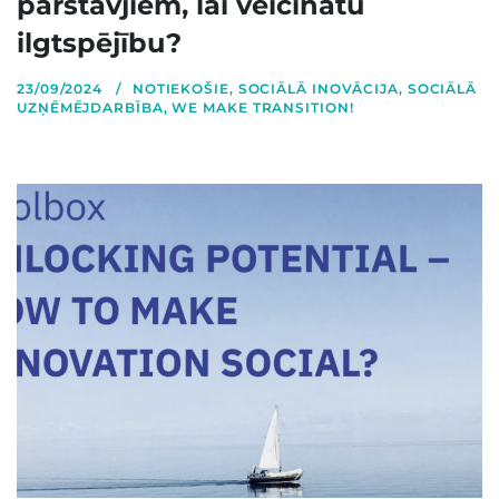
pārstāvjiem, lai veicinātu
ilgtspējību?
23/09/2024
NOTIEKOŠIE
,
SOCIĀLĀ INOVĀCIJA
,
SOCIĀLĀ
UZŅĒMĒJDARBĪBA
,
WE MAKE TRANSITION!