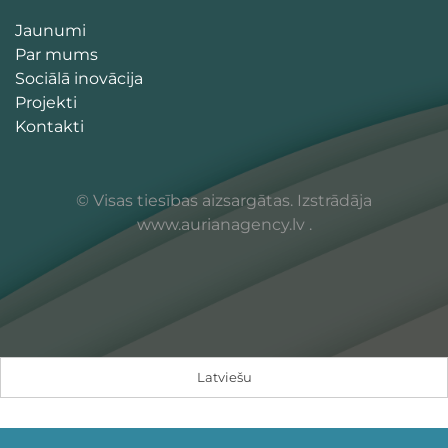
Jaunumi
Par mums
Sociālā inovācija
Projekti
Kontakti
© Visas tiesības aizsargātas. Izstrādāja
www.aurianagency.lv
.
Latviešu