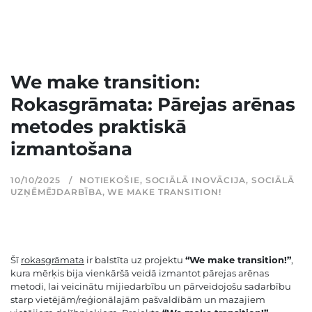
We make transition:
Rokasgrāmata: Pārejas arēnas
metodes praktiskā
izmantošana
10/10/2025
NOTIEKOŠIE
,
SOCIĀLĀ INOVĀCIJA
,
SOCIĀLĀ
UZŅĒMĒJDARBĪBA
,
WE MAKE TRANSITION!
Šī
rokasgrāmata
ir balstīta uz projektu
“We make transition!”
,
kura mērķis bija vienkāršā veidā izmantot pārejas arēnas
metodi, lai veicinātu mijiedarbību un pārveidojošu sadarbību
starp vietējām/reģionālajām pašvaldībām un mazajiem