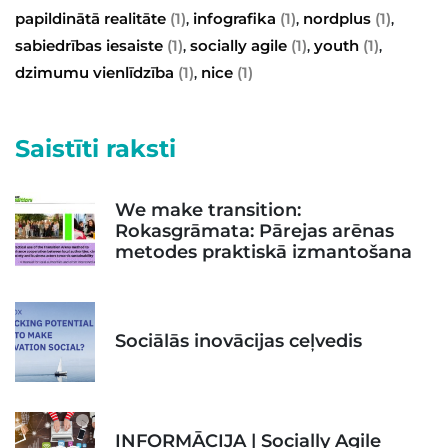
papildinātā realitāte
(1)
infografika
(1)
nordplus
(1)
,
,
,
sabiedrības iesaiste
(1)
socially agile
(1)
youth
(1)
,
,
,
dzimumu vienlīdzība
(1)
nice
(1)
,
Saistīti raksti
We make transition:
Rokasgrāmata: Pārejas arēnas
metodes praktiskā izmantošana
Sociālās inovācijas ceļvedis
INFORMĀCIJA | Socially Agile