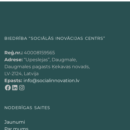
BIEDRĪBA “SOCIĀLĀS INOVĀCIJAS CENTRS”
Reģ.nr.:
40008159565
Adrese:
“Upeslejas”, Daugmale,
Daugmales pagasts Ķekavas novads,
LV-2124, Latvija
Epasts:
info@socialinnovation.lv
NODERĪGAS SAITES
Jaunumi
Par mums