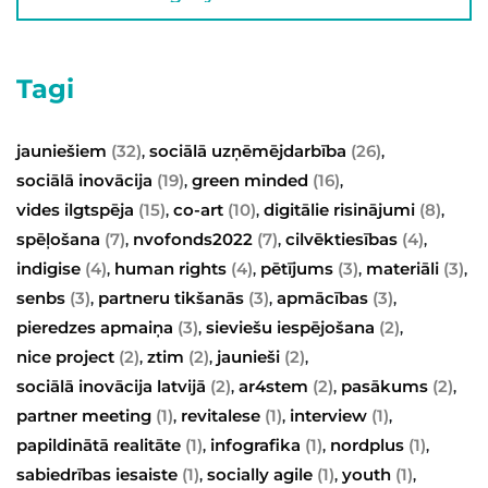
Tagi
jauniešiem
(32)
sociālā uzņēmējdarbība
(26)
,
,
sociālā inovācija
(19)
green minded
(16)
,
,
vides ilgtspēja
(15)
co-art
(10)
digitālie risinājumi
(8)
,
,
,
spēļošana
(7)
nvofonds2022
(7)
cilvēktiesības
(4)
,
,
,
indigise
(4)
human rights
(4)
pētījums
(3)
materiāli
(3)
,
,
,
,
senbs
(3)
partneru tikšanās
(3)
apmācības
(3)
,
,
,
pieredzes apmaiņa
(3)
sieviešu iespējošana
(2)
,
,
nice project
(2)
ztim
(2)
jaunieši
(2)
,
,
,
sociālā inovācija latvijā
(2)
ar4stem
(2)
pasākums
(2)
,
,
,
partner meeting
(1)
revitalese
(1)
interview
(1)
,
,
,
papildinātā realitāte
(1)
infografika
(1)
nordplus
(1)
,
,
,
sabiedrības iesaiste
(1)
socially agile
(1)
youth
(1)
,
,
,