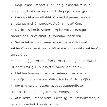
Regulāras tikšanās: Rīkot kopīgus pasākumus, lai
veidotu uzticību un apspriestu kopējos sasniegumus.
Caurspīdība un atbildība: Izveidot pārredzamus
ziņošanas mehānismus kopīgām iniciatīvām.
Izveidot stimulu sistēmu: Apbalvot veiksmīgas
sadarbības, lai veicinātu turpmāko kopdarbu.
Sabiedrības informēšanas kampaņas: Veicināt
sabiedrības atbalstu sadarbībai starp pilsonisko sabiedrību
un valdību.
Tehnoloģiju izmantošana: Izmantot digitālos rīkus, lai
uzlabotu saziņu un iesaistītu vairāk dalībnieku.
Efektīvs finansējums: Fokusēties uz nelieliem
finansējumiem, kas var būtiski ietekmēt ilgtspējību.
Ilgtermiņa plānošana: Izstrādāt stratēģiju ar
starpposmiem un regulārām izvērtēšanām.
Atsauksmju mehānismi: Pastāvīgi vākt atsauksmes, lai
uzlabotu sadarbības struktūru.