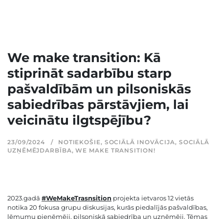
We make transition: Kā
stiprināt sadarbību starp
pašvaldībām un pilsoniskās
sabiedrības pārstāvjiem, lai
veicinātu ilgtspējību?
23/09/2024
NOTIEKOŠIE
,
SOCIĀLĀ INOVĀCIJA
,
SOCIĀLĀ
UZŅĒMĒJDARBĪBA
,
WE MAKE TRANSITION!
2023.gadā
#WeMakeTrasnsition
projekta ietvaros 12 vietās
notika 20 fokusa grupu diskusijas, kurās piedalījās pašvaldības,
lēmumu pieņēmēji, pilsoniskā sabiedrība un uzņēmēji. Tēmas