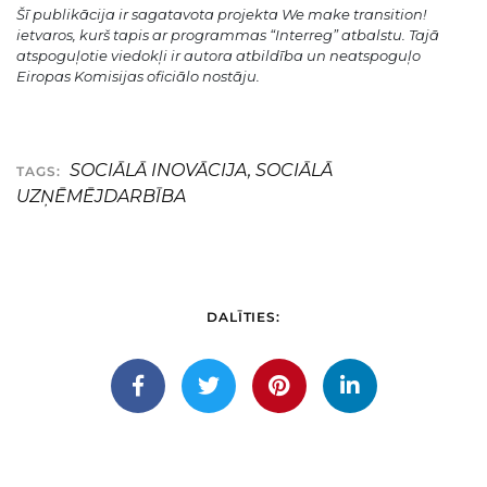
Šī publikācija ir sagatavota projekta We make transition!
ietvaros, kurš tapis ar programmas “Interreg” atbalstu. Tajā
atspoguļotie viedokļi ir autora atbildība un neatspoguļo
Eiropas Komisijas oficiālo nostāju.
SOCIĀLĀ INOVĀCIJA
,
SOCIĀLĀ
TAGS:
UZŅĒMĒJDARBĪBA
DALĪTIES: