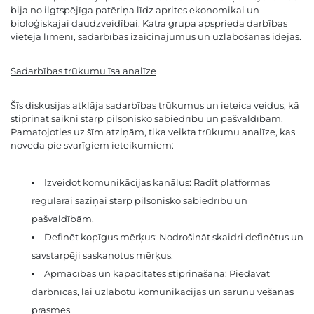
bija no ilgtspējīga patēriņa līdz aprites ekonomikai un
bioloģiskajai daudzveidībai. Katra grupa apsprieda darbības
vietējā līmenī, sadarbības izaicinājumus un uzlabošanas idejas.
Sadarbības trūkumu īsa analīze
Šīs diskusijas atklāja sadarbības trūkumus un ieteica veidus, kā
stiprināt saikni starp pilsonisko sabiedrību un pašvaldībām.
Pamatojoties uz šīm atziņām, tika veikta trūkumu analīze, kas
noveda pie svarīgiem ieteikumiem:
Izveidot komunikācijas kanālus: Radīt platformas
regulārai saziņai starp pilsonisko sabiedrību un
pašvaldībām.
Definēt kopīgus mērķus: Nodrošināt skaidri definētus un
savstarpēji saskaņotus mērķus.
Apmācības un kapacitātes stiprināšana: Piedāvāt
darbnīcas, lai uzlabotu komunikācijas un sarunu vešanas
prasmes.