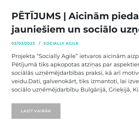
PĒTĪJUMS | Aicinām piedal
jauniešiem un sociālo uz
03/03/2023
SOCIALLY AGILE
Projekta “Socially Agile” ietvaros aicinām aiz
Pētījumā tiks apkopotas atziņas par aspektie
sociālās uzņēmējdarbības praksi, kā arī mot
veidu.Dati, galvenokārt, tiks izmantoti, lai 
sociālo uzņēmējdarbību Bulgārijā, Grieķijā, Kip
LASĪT VAIRĀK