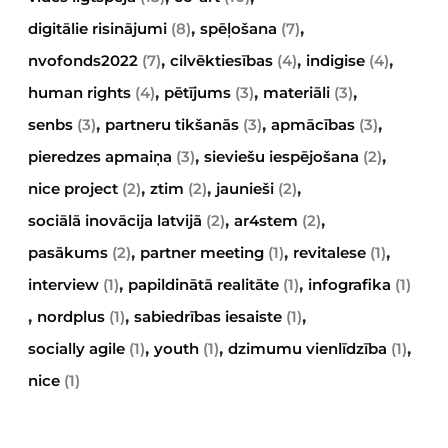
,
,
digitālie risinājumi
(8)
spēļošana
(7)
,
,
,
nvofonds2022
(7)
cilvēktiesības
(4)
indigise
(4)
,
,
,
human rights
(4)
pētījums
(3)
materiāli
(3)
,
,
,
senbs
(3)
partneru tikšanās
(3)
apmācības
(3)
,
,
pieredzes apmaiņa
(3)
sieviešu iespējošana
(2)
,
,
,
nice project
(2)
ztim
(2)
jaunieši
(2)
,
,
sociālā inovācija latvijā
(2)
ar4stem
(2)
,
,
,
pasākums
(2)
partner meeting
(1)
revitalese
(1)
,
,
interview
(1)
papildinātā realitāte
(1)
infografika
(1)
,
,
,
nordplus
(1)
sabiedrības iesaiste
(1)
,
,
,
socially agile
(1)
youth
(1)
dzimumu vienlīdzība
(1)
nice
(1)