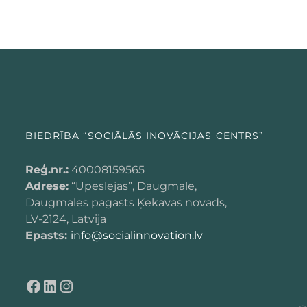
BIEDRĪBA “SOCIĀLĀS INOVĀCIJAS CENTRS”
Reģ.nr.:
40008159565
Adrese:
“Upeslejas”, Daugmale,
Daugmales pagasts Ķekavas novads,
LV-2124, Latvija
Epasts:
info@socialinnovation.lv