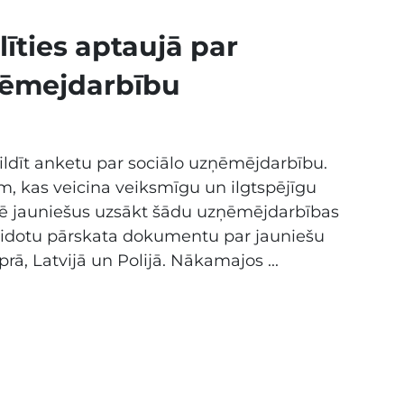
īties aptaujā par
ņēmejdarbību
pildīt anketu par sociālo uzņēmējdarbību.
m, kas veicina veiksmīgu un ilgtspējīgu
ivē jauniešus uzsākt šādu uzņēmējdarbības
izveidotu pārskata dokumentu par jauniešu
rā, Latvijā un Polijā. Nākamajos ...