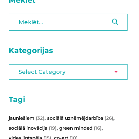
Meklēt
Kategorijas
Tagi
,
,
jauniešiem
(32)
sociālā uzņēmējdarbība
(26)
,
,
sociālā inovācija
(19)
green minded
(16)
,
,
vides ilgtspēja
(15)
co-art
(10)