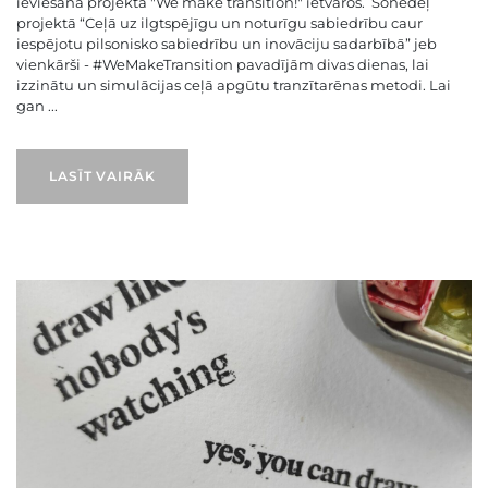
ieviešanā projekta "We make transition!" ietvaros. Šonedēļ
projektā “Ceļā uz ilgtspējīgu un noturīgu sabiedrību caur
iespējotu pilsonisko sabiedrību un inovāciju sadarbībā” jeb
vienkārši - #WeMakeTransition pavadījām divas dienas, lai
izzinātu un simulācijas ceļā apgūtu tranzītarēnas metodi. Lai
gan ...
LASĪT VAIRĀK