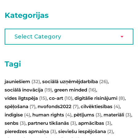
Kategorijas
Tagi
jauniešiem
(32)
sociālā uzņēmējdarbība
(26)
,
,
sociālā inovācija
(19)
green minded
(16)
,
,
vides ilgtspēja
(15)
co-art
(10)
digitālie risinājumi
(8)
,
,
,
spēļošana
(7)
nvofonds2022
(7)
cilvēktiesības
(4)
,
,
,
indigise
(4)
human rights
(4)
pētījums
(3)
materiāli
(3)
,
,
,
,
senbs
(3)
partneru tikšanās
(3)
apmācības
(3)
,
,
,
pieredzes apmaiņa
(3)
sieviešu iespējošana
(2)
,
,