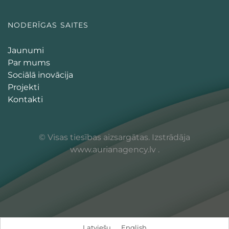
NODERĪGAS SAITES
Jaunumi
Par mums
Sociālā inovācija
Projekti
Kontakti
© Visas tiesības aizsargātas. Izstrādāja
www.aurianagency.lv
.
Latviešu
English