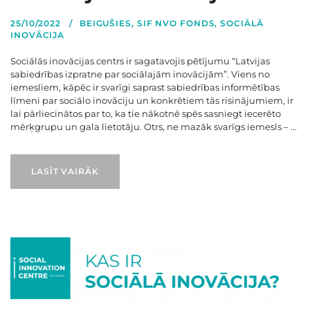
25/10/2022
BEIGUŠIES
,
SIF NVO FONDS
,
SOCIĀLĀ
INOVĀCIJA
Sociālās inovācijas centrs ir sagatavojis pētījumu “Latvijas
sabiedrības izpratne par sociālajām inovācijām”. Viens no
iemesliem, kāpēc ir svarīgi saprast sabiedrības informētības
līmeni par sociālo inovāciju un konkrētiem tās risinājumiem, ir
lai pārliecinātos par to, ka tie nākotnē spēs sasniegt iecerēto
mērķgrupu un gala lietotāju. Otrs, ne mazāk svarīgs iemesls – ...
LASĪT VAIRĀK