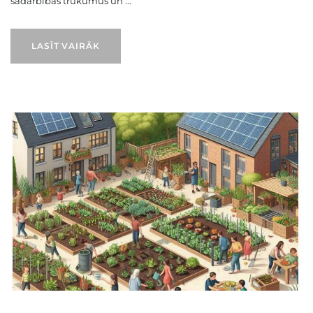
sadarbības trūkumus un ...
LASĪT VAIRĀK