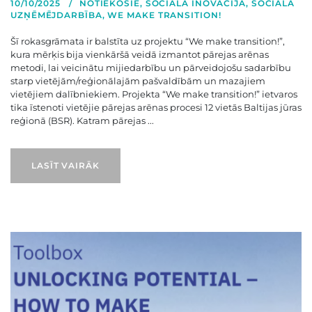
10/10/2025
NOTIEKOŠIE
,
SOCIĀLĀ INOVĀCIJA
,
SOCIĀLĀ
UZŅĒMĒJDARBĪBA
,
WE MAKE TRANSITION!
Šī rokasgrāmata ir balstīta uz projektu “We make transition!”,
kura mērķis bija vienkāršā veidā izmantot pārejas arēnas
metodi, lai veicinātu mijiedarbību un pārveidojošu sadarbību
starp vietējām/reģionālajām pašvaldībām un mazajiem
vietējiem dalībniekiem. Projekta “We make transition!” ietvaros
tika īstenoti vietējie pārejas arēnas procesi 12 vietās Baltijas jūras
reģionā (BSR). Katram pārejas ...
LASĪT VAIRĀK