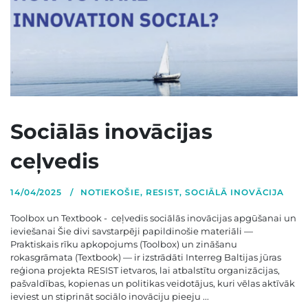
Sociālās inovācijas
ceļvedis
14/04/2025
NOTIEKOŠIE
,
RESIST
,
SOCIĀLĀ INOVĀCIJA
Toolbox un Textbook - ceļvedis sociālās inovācijas apgūšanai un
ieviešanai Šie divi savstarpēji papildinošie materiāli —
Praktiskais rīku apkopojums (Toolbox) un zināšanu
rokasgrāmata (Textbook) — ir izstrādāti Interreg Baltijas jūras
reģiona projekta RESIST ietvaros, lai atbalstītu organizācijas,
pašvaldības, kopienas un politikas veidotājus, kuri vēlas aktīvāk
ieviest un stiprināt sociālo inovāciju pieeju ...