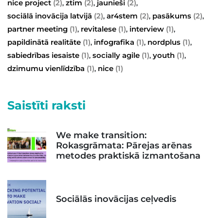
nice project
(2)
ztim
(2)
jaunieši
(2)
,
,
,
sociālā inovācija latvijā
(2)
ar4stem
(2)
pasākums
(2)
,
,
,
partner meeting
(1)
revitalese
(1)
interview
(1)
,
,
,
papildinātā realitāte
(1)
infografika
(1)
nordplus
(1)
,
,
,
sabiedrības iesaiste
(1)
socially agile
(1)
youth
(1)
,
,
,
dzimumu vienlīdzība
(1)
nice
(1)
,
Saistīti raksti
We make transition:
Rokasgrāmata: Pārejas arēnas
metodes praktiskā izmantošana
Sociālās inovācijas ceļvedis