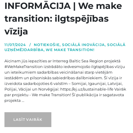
INFORMĀCIJA | We make
transition: ilgtspējības
vīzija
11/07/2024
NOTIEKOŠIE
,
SOCIĀLĀ INOVĀCIJA
,
SOCIĀLĀ
UZŅĒMĒJDARBĪBA
,
WE MAKE TRANSITION!
Aicinam jūs iepazīties ar Interreg Baltic Sea Region projektā
#WeMakeTransition izstrādāto iedvesmojošo ilgtspējības vīziju
un ieteikumiem sadarbības veicināšanai starp vietējām
iestādēm un pilsoniskās sabiedrības dalībniekiem. Šī vīzija ir
izveidota sadarbojoties 6 valstīm – Somijai, Igaunijai, Latvijai,
Polijai, Vācijai un Norvēgijai: https://ej.uz/sustainable-life Vairāk
par projektu - We make Transition! Šī publikācija ir sagatavota
projekta ...
LASĪT VAIRĀK