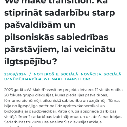
We make transition: Kā
stiprināt sadarbību starp
pašvaldībām un
pilsoniskās sabiedrības
pārstāvjiem, lai veicinātu
ilgtspējību?
23/09/2024
NOTIEKOŠIE
,
SOCIĀLĀ INOVĀCIJA
,
SOCIĀLĀ
UZŅĒMĒJDARBĪBA
,
WE MAKE TRANSITION!
2023.gadā #WeMakeTrasnsition projekta ietvaros 12 vietās notika
20 fokusa grupu diskusijas, kurās piedalījās pašvaldības,
lēmumu pieņēmēji, pilsoniskā sabiedrība un uzņēmēji. Tēmas
bija no ilgtspējīga patēriņa līdz aprites ekonomikai un
bioloģiskajai daudzveidībai. Katra grupa apsprieda darbības
vietējā līmenī, sadarbības izaicinājumus un uzlabošanas idejas.
Sadarbības trūkumu īsa analīze Šīs diskusijas atklāja