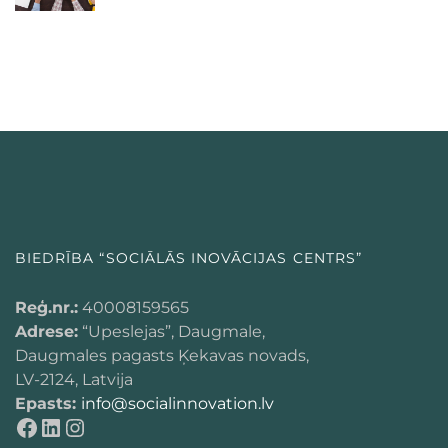
BIEDRĪBA “SOCIĀLĀS INOVĀCIJAS CENTRS”
Reģ.nr.:
40008159565
Adrese:
“Upeslejas”, Daugmale,
Daugmales pagasts Ķekavas novads,
LV-2124, Latvija
Epasts:
info@socialinnovation.lv