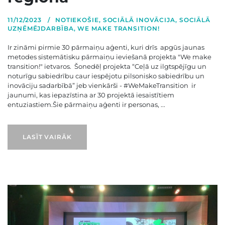
11/12/2023
NOTIEKOŠIE
,
SOCIĀLĀ INOVĀCIJA
,
SOCIĀLĀ
UZŅĒMĒJDARBĪBA
,
WE MAKE TRANSITION!
Ir zināmi pirmie 30 pārmaiņu aģenti, kuri drīs apgūs jaunas
metodes sistemātisku pārmaiņu ieviešanā projekta "We make
transition!" ietvaros. Šonedēļ projekta “Ceļā uz ilgtspējīgu un
noturīgu sabiedrību caur iespējotu pilsonisko sabiedrību un
inovāciju sadarbībā” jeb vienkārši - #WeMakeTransition ir
jaunumi, kas iepazīstina ar 30 projektā iesaistītiem
entuziastiem.Šie pārmaiņu aģenti ir personas, ...
LASĪT VAIRĀK