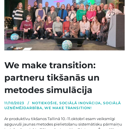
We make transition:
partneru tikšanās un
metodes simulācija
11/10/2023
NOTIEKOŠIE
,
SOCIĀLĀ INOVĀCIJA
,
SOCIĀLĀ
UZŅĒMĒJDARBĪBA
,
WE MAKE TRANSITION!
Ar produktīvu tikšanos Tallinā 10.-11.oktobrī esam veiksmīgi
apguvuši jaunas metodes pielietošanu sistemātisku pārmaiņu