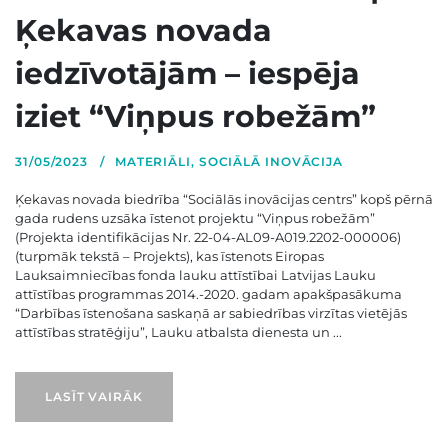
Ķekavas novada
iedzīvotājām – iespēja
iziet “Viņpus robežām”
31/05/2023
MATERIĀLI
,
SOCIĀLĀ INOVĀCIJA
Ķekavas novada biedrība “Sociālās inovācijas centrs” kopš pērnā
gada rudens uzsāka īstenot projektu “Viņpus robežām”
(Projekta identifikācijas Nr. 22-04-AL09-A019.2202-000006)
(turpmāk tekstā – Projekts), kas īstenots Eiropas
Lauksaimniecības fonda lauku attīstībai Latvijas Lauku
attīstības programmas 2014.-2020. gadam apakšpasākuma
“Darbības īstenošana saskaņā ar sabiedrības virzītas vietējās
attīstības stratēģiju”, Lauku atbalsta dienesta un ...
LASĪT VAIRĀK