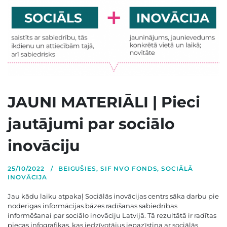
JAUNI MATERIĀLI | Pieci
jautājumi par sociālo
inovāciju
25/10/2022
BEIGUŠIES
,
SIF NVO FONDS
,
SOCIĀLĀ
INOVĀCIJA
Jau kādu laiku atpakaļ Sociālās inovācijas centrs sāka darbu pie
noderīgas informācijas bāzes radīšanas sabiedrības
informēšanai par sociālo inovāciju Latvijā. Tā rezultātā ir radītas
piecas infografikas, kas iedzīvotājus iepazīstina ar sociālās