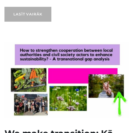
LASĪT VAIRĀK