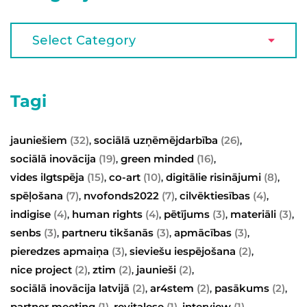
Tagi
jauniešiem
(32)
sociālā uzņēmējdarbība
(26)
,
,
sociālā inovācija
(19)
green minded
(16)
,
,
vides ilgtspēja
(15)
co-art
(10)
digitālie risinājumi
(8)
,
,
,
spēļošana
(7)
nvofonds2022
(7)
cilvēktiesības
(4)
,
,
,
indigise
(4)
human rights
(4)
pētījums
(3)
materiāli
(3)
,
,
,
,
senbs
(3)
partneru tikšanās
(3)
apmācības
(3)
,
,
,
pieredzes apmaiņa
(3)
sieviešu iespējošana
(2)
,
,
nice project
(2)
ztim
(2)
jaunieši
(2)
,
,
,
sociālā inovācija latvijā
(2)
ar4stem
(2)
pasākums
(2)
,
,
,
partner meeting
(1)
revitalese
(1)
interview
(1)
,
,
,