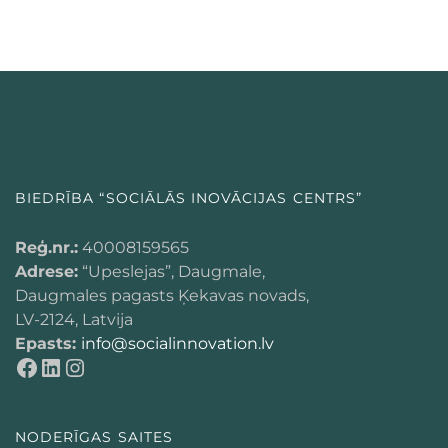
BIEDRĪBA “SOCIĀLĀS INOVĀCIJAS CENTRS”
Reģ.nr.:
40008159565
Adrese:
“Upeslejas”, Daugmale,
Daugmales pagasts Ķekavas novads,
LV-2124, Latvija
Epasts:
info@socialinnovation.lv
NODERĪGAS SAITES