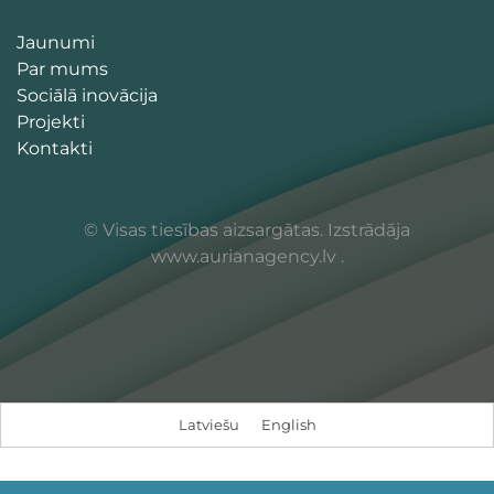
Jaunumi
Par mums
Sociālā inovācija
Projekti
Kontakti
© Visas tiesības aizsargātas. Izstrādāja
www.aurianagency.lv
.
Latviešu
English