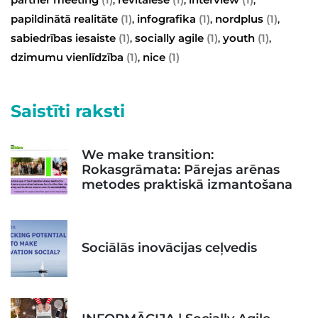
papildinātā realitāte
(1)
infografika
(1)
nordplus
(1)
,
,
,
sabiedrības iesaiste
(1)
socially agile
(1)
youth
(1)
,
,
,
dzimumu vienlīdzība
(1)
nice
(1)
,
Saistīti raksti
We make transition:
Rokasgrāmata: Pārejas arēnas
metodes praktiskā izmantošana
Sociālās inovācijas ceļvedis