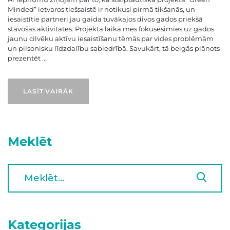
Minded” ietvaros tiešsaistē ir notikusi pirmā tikšanās, un
iesaistītie partneri jau gaida tuvākajos divos gados priekšā
stāvošās aktivitātes. Projekta laikā mēs fokusēsimies uz gados
jaunu cilvēku aktīvu iesaistīšanu tēmās par vides problēmām
un pilsonisku līdzdalību sabiedrībā. Savukārt, tā beigās plānots
prezentēt ...
LASĪT VAIRĀK
Meklēt
Kategorijas