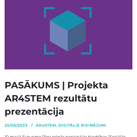
PASĀKUMS | Projekta
AR4STEM rezultātu
prezentācija
25/05/2023
AR4STEM
,
DIGITĀLIE RISINĀJUMI
10.maijā Futurimo Rīga telpās norisinājās biedrības “Sociālās