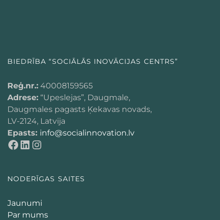
BIEDRĪBA “SOCIĀLĀS INOVĀCIJAS CENTRS”
Reģ.nr.:
40008159565
Adrese:
“Upeslejas”, Daugmale,
Daugmales pagasts Ķekavas novads,
LV-2124, Latvija
Epasts:
info@socialinnovation.lv
NODERĪGAS SAITES
Jaunumi
Par mums