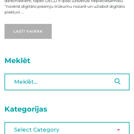
darbiniekiem, tāpēc OECD ir īpaši uzsvērusi nepieciešamību
“novērst digitālo prasmju trūkumu nozarē un uzlabot digitālo
piekļuvi ...
LASĪT VAIRĀK
Meklēt
Kategorijas