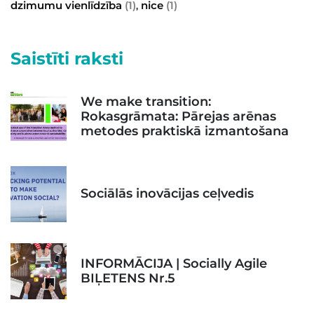
dzimumu vienlīdzība
(1)
nice
(1)
,
Saistīti raksti
We make transition:
Rokasgrāmata: Pārejas arēnas
metodes praktiskā izmantošana
Sociālās inovācijas ceļvedis
INFORMĀCIJA | Socially Agile
BIĻETENS Nr.5