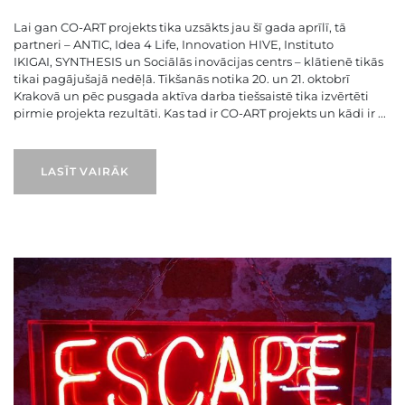
Lai gan CO-ART projekts tika uzsākts jau šī gada aprīlī, tā
partneri – ANTIC, Idea 4 Life, Innovation HIVE, Instituto
IKIGAI, SYNTHESIS un Sociālās inovācijas centrs – klātienē tikās
tikai pagājušajā nedēļā. Tikšanās notika 20. un 21. oktobrī
Krakovā un pēc pusgada aktīva darba tiešsaistē tika izvērtēti
pirmie projekta rezultāti. Kas tad ir CO-ART projekts un kādi ir ...
LASĪT VAIRĀK