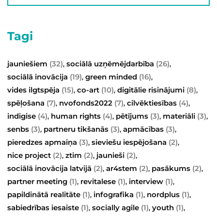
Tagi
jauniešiem
(32)
sociālā uzņēmējdarbība
(26)
,
,
sociālā inovācija
(19)
green minded
(16)
,
,
vides ilgtspēja
(15)
co-art
(10)
digitālie risinājumi
(8)
,
,
,
spēļošana
(7)
nvofonds2022
(7)
cilvēktiesības
(4)
,
,
,
indigise
(4)
human rights
(4)
pētījums
(3)
materiāli
(3)
,
,
,
,
senbs
(3)
partneru tikšanās
(3)
apmācības
(3)
,
,
,
pieredzes apmaiņa
(3)
sieviešu iespējošana
(2)
,
,
nice project
(2)
ztim
(2)
jaunieši
(2)
,
,
,
sociālā inovācija latvijā
(2)
ar4stem
(2)
pasākums
(2)
,
,
,
partner meeting
(1)
revitalese
(1)
interview
(1)
,
,
,
papildinātā realitāte
(1)
infografika
(1)
nordplus
(1)
,
,
,
sabiedrības iesaiste
(1)
socially agile
(1)
youth
(1)
,
,
,