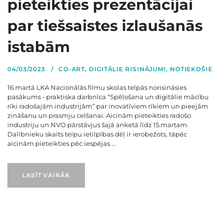
pieteikties prezentācijai
par tiešsaistes izlaušanās
istabām
04/03/2023
CO-ART
,
DIGITĀLIE RISINĀJUMI
,
NOTIEKOŠIE
16.martā LKA Nacionālās filmu skolas telpās norisināsies
pasākums - praktiska darbnīca “Spēļošana un digitālie mācību
rīki radošajām industrijām” par inovatīviem rīkiem un pieejām
zināšanu un prasmju celšanai. Aicinām pieteikties radošo
industriju un NVO pārstāvjus šajā anketā līdz 15.martam.
Dalībnieku skaits telpu ietilpības dēļ ir ierobežots, tāpēc
aicinām pieteikties pēc iespējas ...
LASĪT VAIRĀK