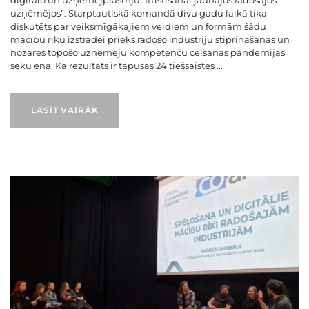
uzņēmējos”. Starptautiskā komandā divu gadu laikā tika
diskutēts par veiksmīgākajiem veidiem un formām šādu
mācību rīku izstrādei priekš radošo industriju stiprināšanas un
nozares topošo uzņēmēju kompetenču celšanas pandēmijas
seku ēnā. Kā rezultāts ir tapušas 24 tiešsaistes ...
LASĪT VAIRĀK