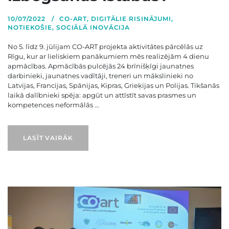
10/07/2022
CO-ART
,
DIGITĀLIE RISINĀJUMI
,
NOTIEKOŠIE
,
SOCIĀLĀ INOVĀCIJA
No 5. līdz 9. jūlijam CO-ART projekta aktivitātes pārcēlās uz
Rīgu, kur ar lieliskiem panākumiem mēs realizējām 4 dienu
apmācības. Apmācībās pulcējās 24 brīnišķīgi jaunatnes
darbinieki, jaunatnes vadītāji, treneri un mākslinieki no
Latvijas, Francijas, Spānijas, Kipras, Grieķijas un Polijas. Tikšanās
laikā dalībnieki spēja: apgūt un attīstīt savas prasmes un
kompetences neformālās ...
LASĪT VAIRĀK