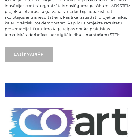
inovācijas centrs” organizētais noslēguma pasākums AR4STEM
projekta ietvaros. Tā galvenais mērķis bija iepazīstināt
skolotājus ar trīs rezultātiem, kas tika izstrādāti projekta laikā,
kā arī praktiski tos demonstrēt. Papildus projekta rezultātu
prezentācijai, Futurimo Rīga telpās notika praktiskās,
tematiskās darbnīcas par digitālo rīku izmantošanu STEM ...
LASĪT VAIRĀK