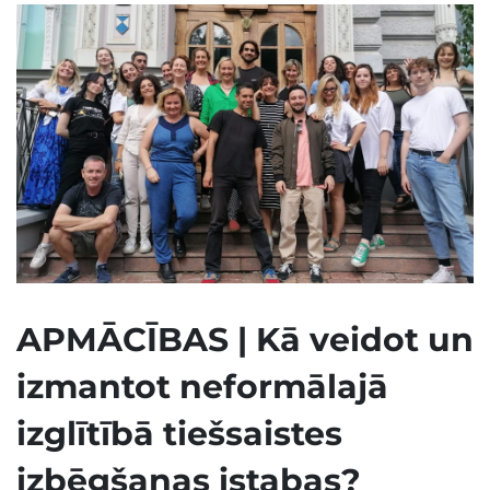
APMĀCĪBAS | Kā veidot un
izmantot neformālajā
izglītībā tiešsaistes
izbēgšanas istabas?