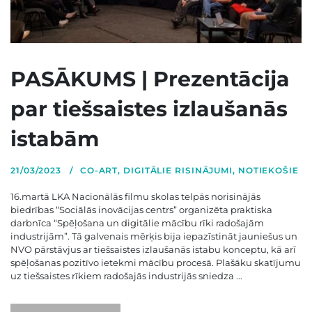
PASĀKUMS | Prezentācija
par tiešsaistes izlaušanās
istabām
21/03/2023
CO-ART
,
DIGITĀLIE RISINĀJUMI
,
NOTIEKOŠIE
16.martā LKA Nacionālās filmu skolas telpās norisinājās
biedrības “Sociālās inovācijas centrs” organizēta praktiska
darbnīca “Spēļošana un digitālie mācību rīki radošajām
industrijām”. Tā galvenais mērķis bija iepazīstināt jauniešus un
NVO pārstāvjus ar tiešsaistes izlaušanās istabu konceptu, kā arī
spēļošanas pozitīvo ietekmi mācību procesā. Plašāku skatījumu
uz tiešsaistes rīkiem radošajās industrijās sniedza ...