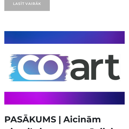
LASĪT VAIRĀK
PASĀKUMS | Aicinām