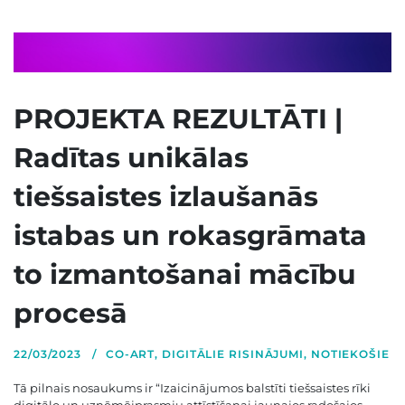
PROJEKTA REZULTĀTI |
Radītas unikālas
tiešsaistes izlaušanās
istabas un rokasgrāmata
to izmantošanai mācību
procesā
22/03/2023
CO-ART
,
DIGITĀLIE RISINĀJUMI
,
NOTIEKOŠIE
Tā pilnais nosaukums ir “Izaicinājumos balstīti tiešsaistes rīki
digitālo un uzņēmējprasmju attīstīšanai jaunajos radošajos