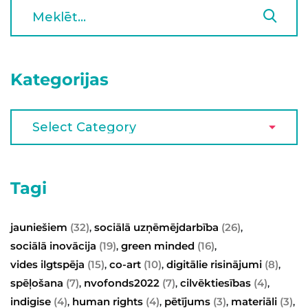
Kategorijas
Tagi
jauniešiem
(32)
sociālā uzņēmējdarbība
(26)
,
,
sociālā inovācija
(19)
green minded
(16)
,
,
vides ilgtspēja
(15)
co-art
(10)
digitālie risinājumi
(8)
,
,
,
spēļošana
(7)
nvofonds2022
(7)
cilvēktiesības
(4)
,
,
,
indigise
(4)
human rights
(4)
pētījums
(3)
materiāli
(3)
,
,
,
,