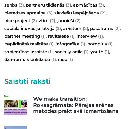
senbs
(3)
partneru tikšanās
(3)
apmācības
(3)
,
,
,
pieredzes apmaiņa
(3)
sieviešu iespējošana
(2)
,
,
nice project
(2)
ztim
(2)
jaunieši
(2)
,
,
,
sociālā inovācija latvijā
(2)
ar4stem
(2)
pasākums
(2)
,
,
,
partner meeting
(1)
revitalese
(1)
interview
(1)
,
,
,
papildinātā realitāte
(1)
infografika
(1)
nordplus
(1)
,
,
,
sabiedrības iesaiste
(1)
socially agile
(1)
youth
(1)
,
,
,
dzimumu vienlīdzība
(1)
nice
(1)
,
Saistīti raksti
We make transition:
Rokasgrāmata: Pārejas arēnas
metodes praktiskā izmantošana