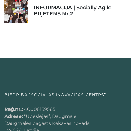
INFORMĀCIJA | Socially Agile
BIĻETENS Nr.2
BIEDRĪBA “SOCIĀLĀS INOVĀCIJAS CENTRS”
Reģ.nr.:
40008159565
Adrese:
“Upeslejas”, Daugmale,
Daugmales pagasts Ķekavas novads,
LV-2124, Latvija