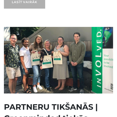
LASĪT VAIRĀK
PARTNERU TIKŠANĀS |