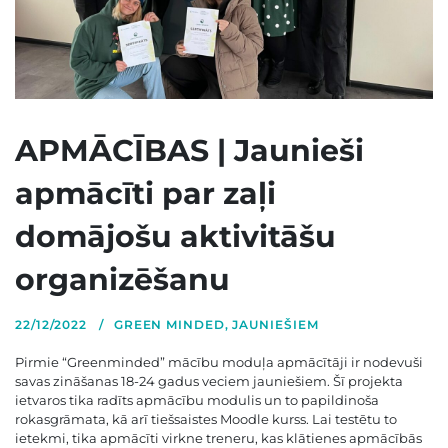
APMĀCĪBAS | Jaunieši
apmācīti par zaļi
domājošu aktivitāšu
organizēšanu
22/12/2022
GREEN MINDED
,
JAUNIEŠIEM
Pirmie “Greenminded” mācību moduļa apmācītāji ir nodevuši
savas zināšanas 18-24 gadus veciem jauniešiem. Šī projekta
ietvaros tika radīts apmācību modulis un to papildinoša
rokasgrāmata, kā arī tiešsaistes Moodle kurss. Lai testētu to
ietekmi, tika apmācīti virkne treneru, kas klātienes apmācībās