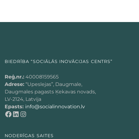
BIEDRĪBA “SOCIĀLĀS INOVĀCIJAS CENTRS”
Reģ.nr.:
40008159565
Adrese:
“Upeslejas”, Daugmale,
Daugmales pagasts Ķekavas novads,
LV-2124, Latvija
Epasts:
info@socialinnovation.lv
NODERĪGAS SAITES