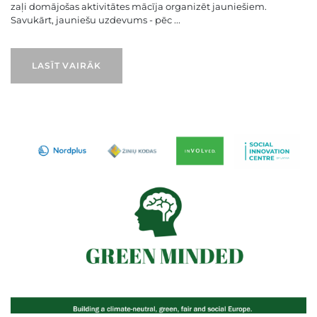
zaļi domājošas aktivitātes mācīja organizēt jauniešiem.
Savukārt, jauniešu uzdevums - pēc ...
LASĪT VAIRĀK