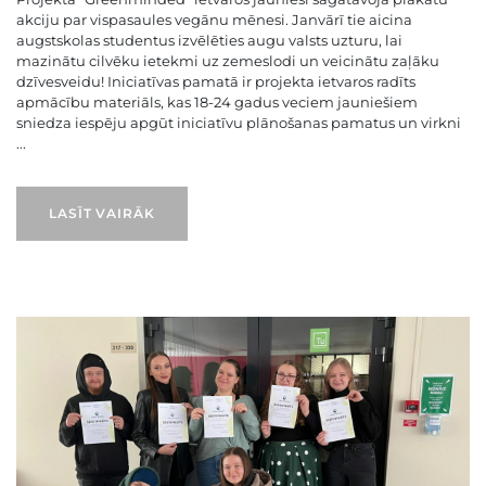
akciju par vispasaules vegānu mēnesi. Janvārī tie aicina
augstskolas studentus izvēlēties augu valsts uzturu, lai
mazinātu cilvēku ietekmi uz zemeslodi un veicinātu zaļāku
dzīvesveidu! Iniciatīvas pamatā ir projekta ietvaros radīts
apmācību materiāls, kas 18-24 gadus veciem jauniešiem
sniedza iespēju apgūt iniciatīvu plānošanas pamatus un virkni
...
LASĪT VAIRĀK