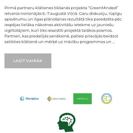
Pirmā partneru klātienes tikšanās projekta “GreenMinded”
ietvaros norisinājās 6.-7.augustā Viļņā. Garu diskusiju, rūpīgu
apsvērumu un ilgas plānošanas rezultātā tika paredzēta pēc
iespējas lielāka nākotnes aktivitāšu ietekme uz jauniešu
izglītotājiem, kuri tiks iesaistīti projektā talākos posmos.
Partneri, kas piedalījās sanāksmē, patiesi priecājās beidzot
satikties klātienē un mērķē uz mācību programmas un ...
LASĪT VAIRĀK