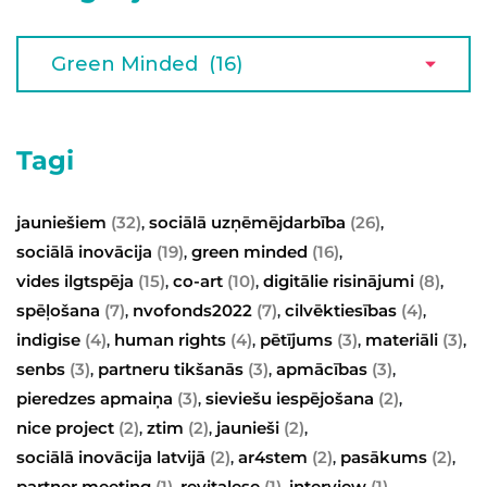
Tagi
jauniešiem
(32)
sociālā uzņēmējdarbība
(26)
,
,
sociālā inovācija
(19)
green minded
(16)
,
,
vides ilgtspēja
(15)
co-art
(10)
digitālie risinājumi
(8)
,
,
,
spēļošana
(7)
nvofonds2022
(7)
cilvēktiesības
(4)
,
,
,
indigise
(4)
human rights
(4)
pētījums
(3)
materiāli
(3)
,
,
,
,
senbs
(3)
partneru tikšanās
(3)
apmācības
(3)
,
,
,
pieredzes apmaiņa
(3)
sieviešu iespējošana
(2)
,
,
nice project
(2)
ztim
(2)
jaunieši
(2)
,
,
,
sociālā inovācija latvijā
(2)
ar4stem
(2)
pasākums
(2)
,
,
,
partner meeting
(1)
revitalese
(1)
interview
(1)
,
,
,