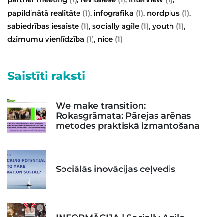
papildinātā realitāte
(1)
infografika
(1)
nordplus
(1)
,
,
,
sabiedrības iesaiste
(1)
socially agile
(1)
youth
(1)
,
,
,
dzimumu vienlīdzība
(1)
nice
(1)
,
Saistīti raksti
We make transition:
Rokasgrāmata: Pārejas arēnas
metodes praktiskā izmantošana
Sociālās inovācijas ceļvedis