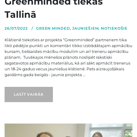
Greenminded tiekās
Tallinā
26/07/2022
GREEN MINDED
,
JAUNIEŠIEM
,
NOTIEKOŠIE
Klātienē tiekoties ar projekta “Greenminded” partneriem tika
likti pēdējie punkti un komentāri tikko izstrādātajam apmācību
kursam, tiešsaistes mācību modulim un arī treneru apmācību
plānam. Tuvākajos mēnešos plānots noslīpēt rakstiski
sagatavotos apmācību materiālus, kā arī sākt apmācīt trenerus
un 18-24 gadus vecus jauniešus klātienē. Pats aizraujošākais
gaidāms gada beigās - jaunie projekta ...
LASĪT VAIRĀK