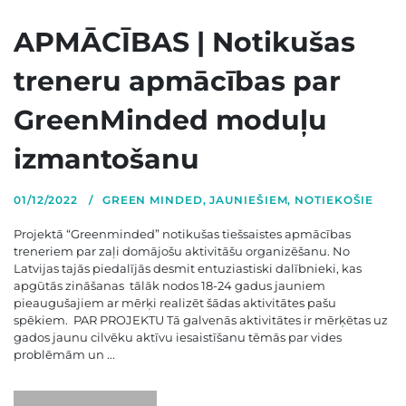
APMĀCĪBAS | Notikušas
treneru apmācības par
GreenMinded moduļu
izmantošanu
01/12/2022
GREEN MINDED
,
JAUNIEŠIEM
,
NOTIEKOŠIE
Projektā “Greenminded” notikušas tiešsaistes apmācības
treneriem par zaļi domājošu aktivitāšu organizēšanu. No
Latvijas tajās piedalījās desmit entuziastiski dalībnieki, kas
apgūtās zināšanas tālāk nodos 18-24 gadus jauniem
pieaugušajiem ar mērķi realizēt šādas aktivitātes pašu
spēkiem. PAR PROJEKTU Tā galvenās aktivitātes ir mērķētas uz
gados jaunu cilvēku aktīvu iesaistīšanu tēmās par vides
problēmām un ...