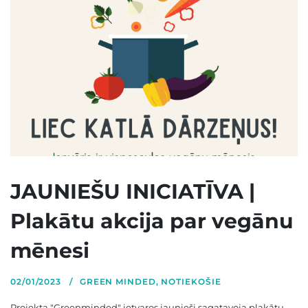
JAUNIEŠU INICIATĪVA |
Plakātu akcija par vegānu
mēnesi
02/01/2023
GREEN MINDED
,
NOTIEKOŠIE
Projekta "Greenminded" ietvaros jaunieši sagatavoja plakātu