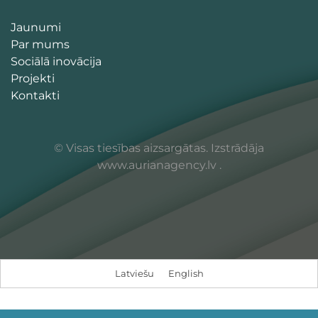
Jaunumi
Par mums
Sociālā inovācija
Projekti
Kontakti
© Visas tiesības aizsargātas. Izstrādāja
www.aurianagency.lv
.
Latviešu
English