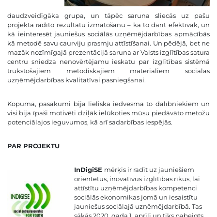
daudzveidīgāka grupa, un tāpēc saruna sliecās uz pašu
projektā radīto rezultātu izmatošanu – kā to darīt efektīvāk, un
kā ieinteresēt
jauniešus sociālās uzņēmējdarbības apmācībās
kā metodē savu caurviju prasmju attīstīšanai. Un pēdējā, bet ne
mazāk nozīmīgajā prezentācijā saruna ar Valsts izglītības satura
centru sniedza nenovērtējamu ieskatu par izglītības sistēmā
trūkstošajiem metodiskajiem materiāliem sociālās
uzņēmējdarbības kvalitatīvai pasniegšanai.
Kopumā, pasākumi bija lieliska iedvesma to dalībniekiem un
visi bija īpaši motivēti dziļāk ielūkoties mūsu piedāvāto metožu
potenciālajos ieguvumos, kā arī sadarbības iespējās.
PAR PROJEKTU
InDigiSE
mērķis ir radīt uz jauniešiem
orientētus, inovatīvus izglītības rīkus, lai
attīstītu uzņēmējdarbības kompetenci
sociālās ekonomikas jomā un iesaistītu
jauniešus sociālajā uzņēmējdarbībā. Tas
sākās 2020. gada 1. aprīlī un tiks pabeigts