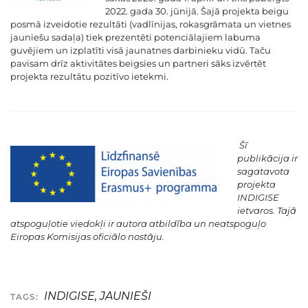
2022. gada 30. jūnijā. Šajā projekta beigu
posmā izveidotie rezultāti (vadlīnijas, rokasgrāmata un vietnes
jauniešu sadaļa) tiek prezentēti potenciālajiem labuma
guvējiem un izplatīti visā jaunatnes darbinieku vidū. Taču
pavisam drīz aktivitātes beigsies un partneri sāks izvērtēt
projekta rezultātu pozitīvo ietekmi.
Šī
publikācija ir
sagatavota
projekta
INDIGISE
ietvaros. Tajā
atspoguļotie viedokļi ir autora atbildība un neatspoguļo
Eiropas Komisijas oficiālo nostāju.
INDIGISE
,
JAUNIEŠI
TAGS: