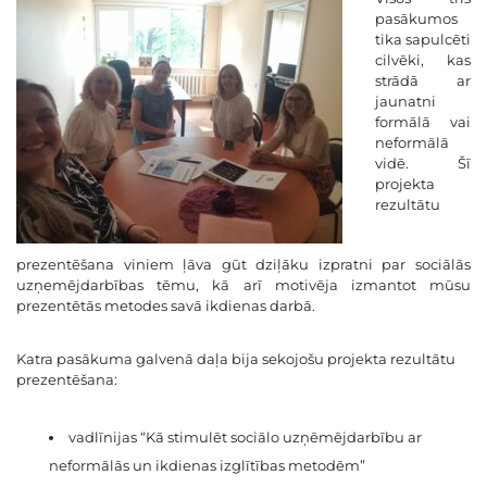
pasākumos
tika sapulcēti
cilvēki, kas
strādā ar
jaunatni
formālā vai
neformālā
vidē. Šī
projekta
rezultātu
prezentēšana viniem ļāva gūt dziļāku izpratni par sociālās
uzņemējdarbības tēmu, kā arī motivēja izmantot mūsu
prezentētās metodes savā ikdienas darbā.
Katra pasākuma galvenā daļa bija sekojošu projekta rezultātu
prezentēšana:
vadlīnijas
“Kā stimulēt sociālo uzņēmējdarbību ar
neformālās un ikdienas izglītības metodēm”