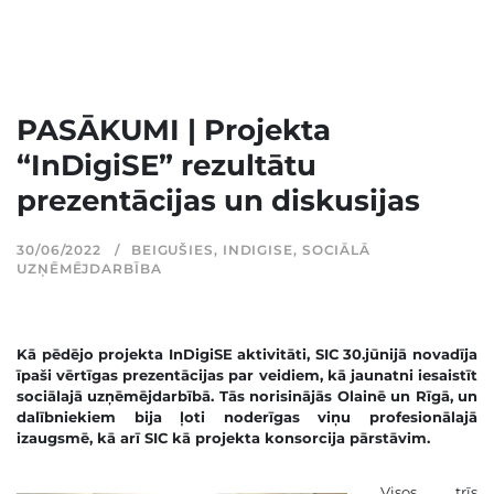
PASĀKUMI | Projekta
“InDigiSE” rezultātu
prezentācijas un diskusijas
30/06/2022
BEIGUŠIES
,
INDIGISE
,
SOCIĀLĀ
UZŅĒMĒJDARBĪBA
Kā pēdējo projekta
InDigiSE
aktivitāti, SIC 30.jūnijā novadīja
īpaši vērtīgas prezentācijas par veidiem, kā jaunatni iesaistīt
sociālajā uzņēmējdarbībā. Tās norisinājās Olainē un Rīgā, un
dalībniekiem bija ļoti noderīgas viņu profesionālajā
izaugsmē, kā arī SIC kā projekta konsorcija pārstāvim.
Visos trīs