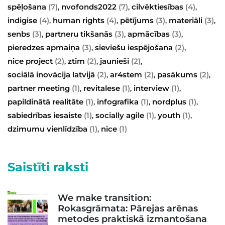
spēļošana
(7)
nvofonds2022
(7)
cilvēktiesības
(4)
,
,
,
indigise
(4)
human rights
(4)
pētījums
(3)
materiāli
(3)
,
,
,
,
senbs
(3)
partneru tikšanās
(3)
apmācības
(3)
,
,
,
pieredzes apmaiņa
(3)
sieviešu iespējošana
(2)
,
,
nice project
(2)
ztim
(2)
jaunieši
(2)
,
,
,
sociālā inovācija latvijā
(2)
ar4stem
(2)
pasākums
(2)
,
,
,
partner meeting
(1)
revitalese
(1)
interview
(1)
,
,
,
papildinātā realitāte
(1)
infografika
(1)
nordplus
(1)
,
,
,
sabiedrības iesaiste
(1)
socially agile
(1)
youth
(1)
,
,
,
dzimumu vienlīdzība
(1)
nice
(1)
,
Saistīti raksti
We make transition:
Rokasgrāmata: Pārejas arēnas
metodes praktiskā izmantošana