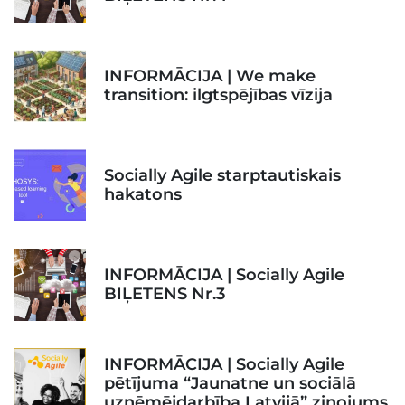
INFORMĀCIJA | We make
transition: ilgtspējības vīzija
Socially Agile starptautiskais
hakatons
INFORMĀCIJA | Socially Agile
BIĻETENS Nr.3
INFORMĀCIJA | Socially Agile
pētījuma “Jaunatne un sociālā
uzņēmējdarbība Latvijā” ziņojums