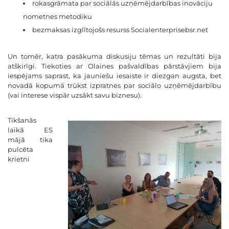
rokasgrāmata par
sociālās uzņēmējdarbības inovāciju
nometnes metodiku
bezmaksas izglītojošs resurss
Socialenterprisebsr.net
Un tomēr, katra pasākuma diskusiju tēmas un rezultāti bija
atšķirīgi. Tiekoties ar Olaines pašvaldības pārstāvjiem bija
iespējams saprast, ka jauniešu iesaiste ir diezgan augsta, bet
novadā kopumā trūkst izpratnes par sociālo uzņēmējdarbību
(vai interese vispār uzsākt savu biznesu).
Tikšanās
laikā ES
mājā tika
pulcēta
krietni