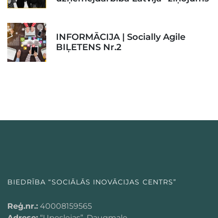
INFORMĀCIJA | Socially Agile
BIĻETENS Nr.2
BIEDRĪBA “SOCIĀLĀS INOVĀCIJAS CENTRS”
Reģ.nr.:
40008159565
Adrese:
“Upeslejas”, Daugmale,