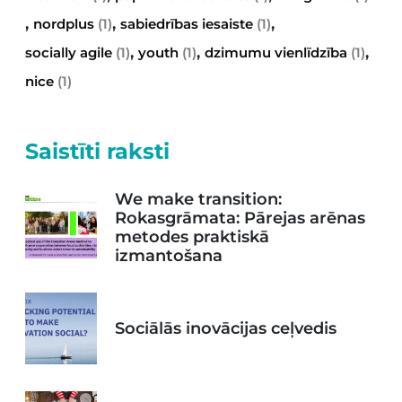
,
,
,
nordplus
(1)
sabiedrības iesaiste
(1)
,
,
,
socially agile
(1)
youth
(1)
dzimumu vienlīdzība
(1)
nice
(1)
Saistīti raksti
We make transition:
Rokasgrāmata: Pārejas arēnas
metodes praktiskā
izmantošana
Sociālās inovācijas ceļvedis