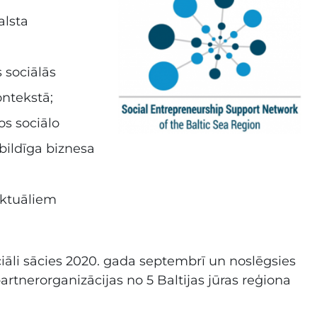
alsta
 sociālās
ontekstā;
os sociālo
bildīga biznesa
aktuāliem
iciāli sācies 2020. gada septembrī un noslēgsies
artnerorganizācijas no 5 Baltijas jūras reģiona