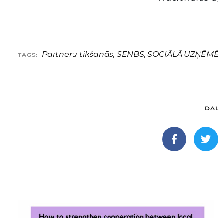
Partneru tikšanās
,
SENBS
,
SOCIĀLĀ UZŅĒM
TAGS:
DAL