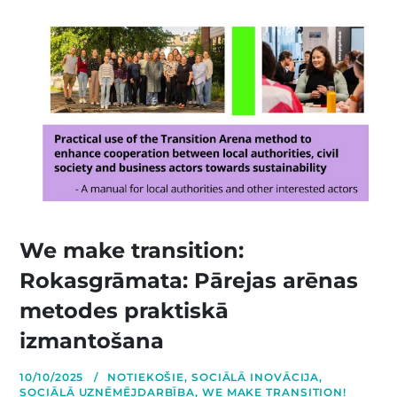
We make transition:
Rokasgrāmata: Pārejas arēnas
metodes praktiskā
izmantošana
10/10/2025
NOTIEKOŠIE
,
SOCIĀLĀ INOVĀCIJA
,
SOCIĀLĀ UZŅĒMĒJDARBĪBA
,
WE MAKE TRANSITION!