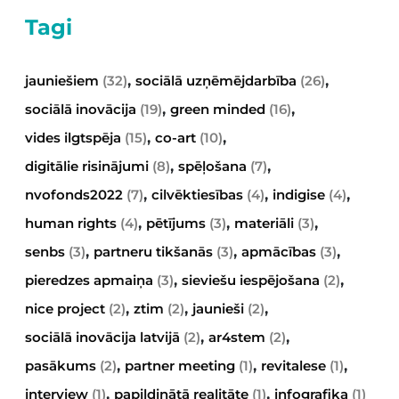
Tagi
,
,
jauniešiem
(32)
sociālā uzņēmējdarbība
(26)
,
,
sociālā inovācija
(19)
green minded
(16)
,
,
vides ilgtspēja
(15)
co-art
(10)
,
,
digitālie risinājumi
(8)
spēļošana
(7)
,
,
,
nvofonds2022
(7)
cilvēktiesības
(4)
indigise
(4)
,
,
,
human rights
(4)
pētījums
(3)
materiāli
(3)
,
,
,
senbs
(3)
partneru tikšanās
(3)
apmācības
(3)
,
,
pieredzes apmaiņa
(3)
sieviešu iespējošana
(2)
,
,
,
nice project
(2)
ztim
(2)
jaunieši
(2)
,
,
sociālā inovācija latvijā
(2)
ar4stem
(2)
,
,
,
pasākums
(2)
partner meeting
(1)
revitalese
(1)
,
,
interview
(1)
papildinātā realitāte
(1)
infografika
(1)