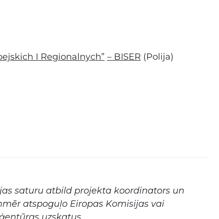
pejskich I Regionalnych”
– BISER
(Polija)
jas saturu atbild projekta koordinators un
nmēr atspoguļo Eiropas Komisijas vai
ģentūras uzskatus.