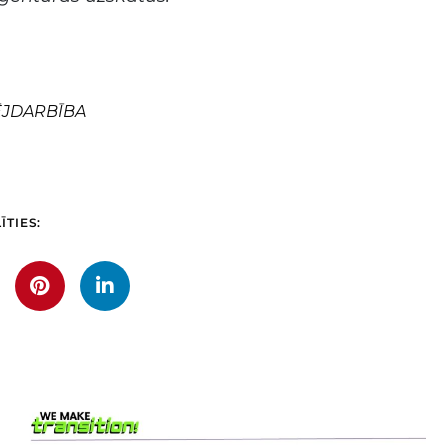
ĒJDARBĪBA
ĪTIES: