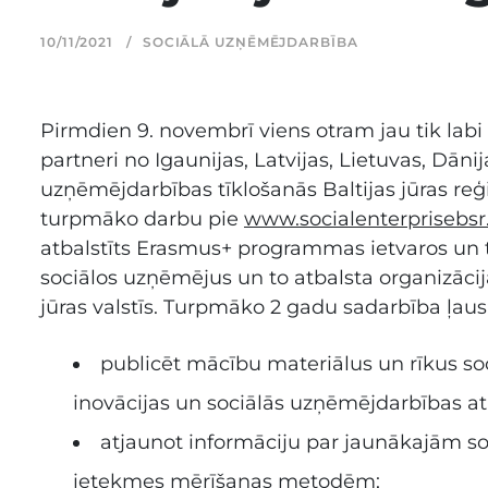
10/11/2021
SOCIĀLĀ UZŅĒMĒJDARBĪBA
Pirmdien 9. novembrī viens otram jau tik labi
partneri no Igaunijas, Latvijas, Lietuvas, Dāni
uzņēmējdarbības tīklošanās Baltijas jūras reģ
turpmāko darbu pie
www.socialenterprisebsr
atbalstīts Erasmus+ programmas ietvaros un tas
sociālos uzņēmējus un to atbalsta organizācija
jūras valstīs. Turpmāko 2 gadu sadarbība ļaus
publicēt mācību materiālus un rīkus so
inovācijas un sociālās uzņēmējdarbības a
atjaunot informāciju par jaunākajām so
ietekmes mērīšanas metodēm;