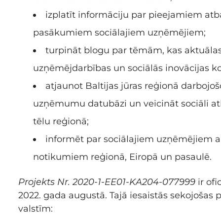
izplatīt informāciju par pieejamiem atb
pasākumiem sociālajiem uzņēmējiem;
turpināt blogu par tēmām, kas aktuālas
uzņēmējdarbības un sociālās inovācijas k
atjaunot Baltijas jūras reģionā darbojoš
uzņēmumu datubāzi un veicināt sociāli at
tēlu reģionā;
informēt par sociālajiem uzņēmējiem 
notikumiem reģionā, Eiropā un pasaulē.
Projekts Nr. 2020-1-EE01-KA204-077999
ir of
2022. gada augustā. Tajā iesaistās sekojošas p
valstīm: