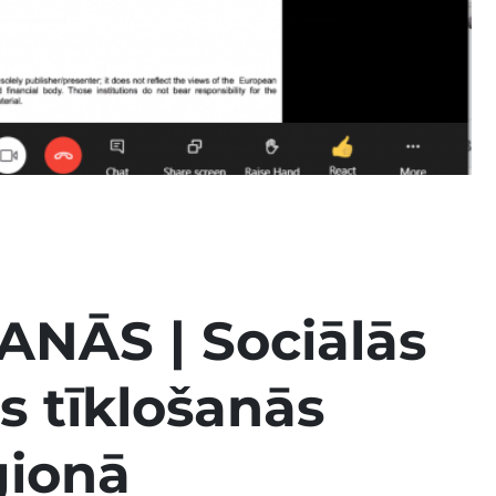
NĀS | Sociālās
 tīklošanās
ģionā