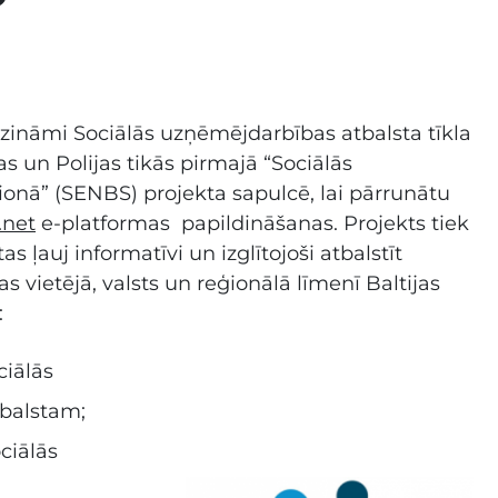
 zināmi Sociālās uzņēmējdarbības atbalsta tīkla
jas un Polijas tikās pirmajā “Sociālās
ionā” (SENBS) projekta sapulcē, lai pārrunātu
.net
e-platformas papildināšanas. Projekts tiek
 ļauj informatīvi un izglītojoši atbalstīt
s vietējā, valsts un reģionālā līmenī Baltijas
:
ciālās
tbalstam;
ciālās