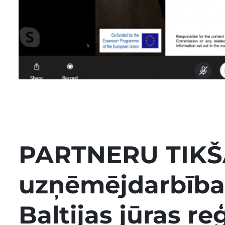
PARTNERU TIKŠA
uzņēmējdarbības
Baltijas jūras re