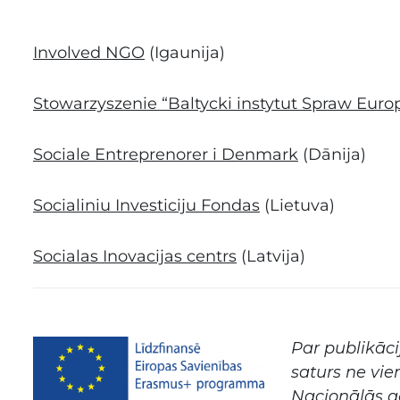
Involved NGO
(Igaunija)
Stowarzyszenie “Baltycki instytut Spraw Euro
Sociale Entreprenorer i Denmark
(Dānija)
Socialiniu Investiciju Fondas
(Lietuva)
Socialas Inovacijas centrs
(Latvija)
Par publikāci
saturs ne vie
Nacionālās a