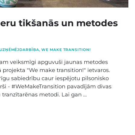
neru tikšanās un metodes
 UZŅĒMĒJDARBĪBA
,
WE MAKE TRANSITION!
ī esam veiksmīgi apguvuši jaunas metodes
 projekta "We make transition!" ietvaros.
rīgu sabiedrību caur iespējotu pilsonisko
ārši - #WeMakeTransition pavadījām divas
 tranzītarēnas metodi. Lai gan ...