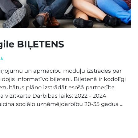
gile BIĻETENS
LE
r ziņojumu un apmācību moduļu izstrādes par
ojis informatīvo biļeteni. Biļetenā ir kodolīgi
ezultātus plāno izstrādāt esošā partnerība.
 vizītkarte Darbības laiks: 2022 - 2024
icina sociālo uzņēmējdarbību 20-35 gadus ...