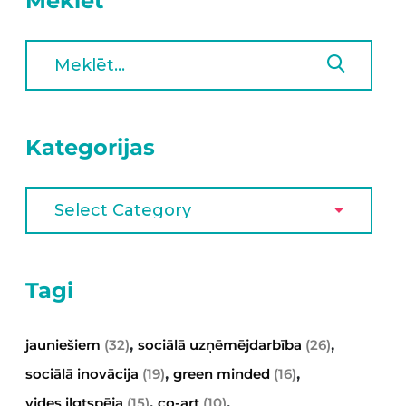
Meklēt
Kategorijas
Tagi
,
,
jauniešiem
(32)
sociālā uzņēmējdarbība
(26)
,
,
sociālā inovācija
(19)
green minded
(16)
,
,
vides ilgtspēja
(15)
co-art
(10)