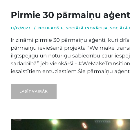
Pirmie 30 pārmaiņu aģenti
11/12/2023
NOTIEKOŠIE
,
SOCIĀLĀ INOVĀCIJA
,
SOCIĀLĀ
Ir zināmi pirmie 30 pārmaiņu aģenti, kuri dr
pārmaiņu ieviešanā projekta "We make transit
ilgtspējīgu un noturīgu sabiedrību caur iespē
sadarbībā” jeb vienkārši - #WeMakeTransition 
iesaistītiem entuziastiem.Šie pārmaiņu aģenti i
LASĪT VAIRĀK