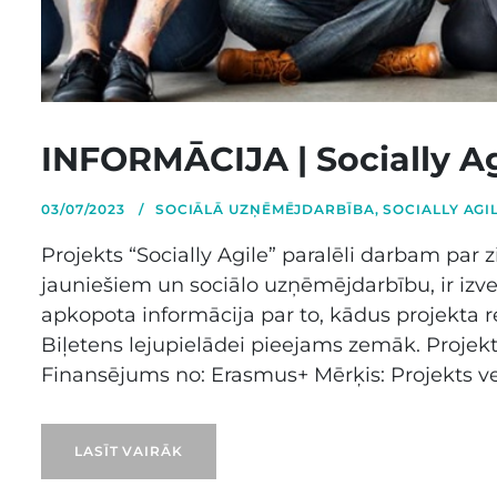
INFORMĀCIJA | Socially A
03/07/2023
SOCIĀLĀ UZŅĒMĒJDARBĪBA
,
SOCIALLY AGI
Projekts “Socially Agile” paralēli darbam pa
jauniešiem un sociālo uzņēmējdarbību, ir izveid
apkopota informācija par to, kādus projekta r
Biļetens lejupielādei pieejams zemāk. Projekta
Finansējums no: Erasmus+ Mērķis: Projekts ve
LASĪT VAIRĀK