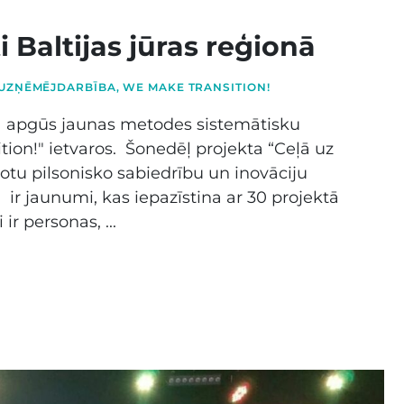
 Baltijas jūras reģionā
 UZŅĒMĒJDARBĪBA
,
WE MAKE TRANSITION!
īs apgūs jaunas metodes sistemātisku
ion!" ietvaros. Šonedēļ projekta “Ceļā uz
jotu pilsonisko sabiedrību un inovāciju
ir jaunumi, kas iepazīstina ar 30 projektā
r personas, ...