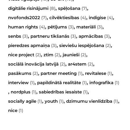
,
,
digitālie risinājumi
(8)
spēļošana
(7)
,
,
,
nvofonds2022
(7)
cilvēktiesības
(4)
indigise
(4)
,
,
,
human rights
(4)
pētījums
(3)
materiāli
(3)
,
,
,
senbs
(3)
partneru tikšanās
(3)
apmācības
(3)
,
,
pieredzes apmaiņa
(3)
sieviešu iespējošana
(2)
,
,
,
nice project
(2)
ztim
(2)
jaunieši
(2)
,
,
sociālā inovācija latvijā
(2)
ar4stem
(2)
,
,
,
pasākums
(2)
partner meeting
(1)
revitalese
(1)
,
,
interview
(1)
papildinātā realitāte
(1)
infografika
(1)
,
,
,
nordplus
(1)
sabiedrības iesaiste
(1)
,
,
,
socially agile
(1)
youth
(1)
dzimumu vienlīdzība
(1)
nice
(1)