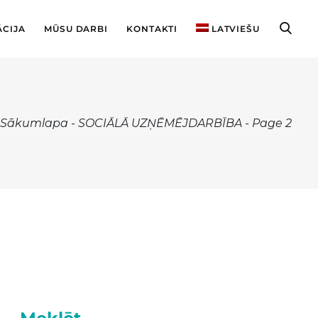
ĀCIJA
MŪSU DARBI
KONTAKTI
LATVIEŠU
Sākumlapa
-
SOCIĀLĀ UZŅĒMĒJDARBĪBA
-
Page 2