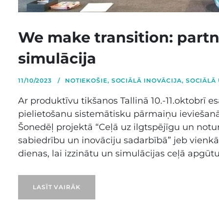
We make transition: part
simulācija
11/10/2023
NOTIEKOŠIE
,
SOCIĀLĀ INOVĀCIJA
,
SOCIĀLĀ
Ar produktīvu tikšanos Tallinā 10.-11.oktobr
pielietošanu sistemātisku pārmaiņu ieviešanā
Šonedēļ projektā “Ceļā uz ilgtspējīgu un notu
sabiedrību un inovāciju sadarbībā” jeb vienk
dienas, lai izzinātu un simulācijas ceļā apgūtu
LASĪT VAIRĀK